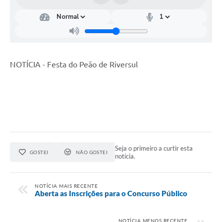
Coleta de Lixo
Plantão Farmácias e Saúde
Coleta de exames laboratoriais
NOTÍCIA - Festa do Peão de Riversul
Trasporte rural
FAQ / Perguntas e Respostas Frequentes
Seja o primeiro a curtir esta
GOSTEI
NÃO GOSTEI
notícia.
NOTÍCIA MAIS RECENTE
Aberta as Inscrições para o Concurso Público
NOTÍCIA MENOS RECENTE