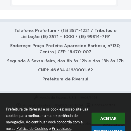
Telefone: Prefeitura - (15) 3571-1221 / Tributos e
Licitação (15) 3571 - 1000 / (15) 99814-7191
Endereço: Praça Prefeito Aparecido Barbosa, nº130,
Centro | CEP: 18470-007
Segunda à Sexta-feira, das 8h às 12h e das 13h às 17h
CNPJ: 46.634.416/0001-62
Prefeitura de Riversul
Versão do Sistema:
3.5.3 - 19/06/2026
Portal atualizado em:
05/08/2026 16:54
Dados Abertos
Prefeitura de Riversul e os cookies: nosso site usa
cookies para melhorar a sua experiência de
ACEITAR
navegação. Ao continuar você concorda com a
Copyright Instar - 2006-2026. Todos os direitos reservados -
nossa
Política de Cookies
e
Privacidade
.
Instar Tecnologia