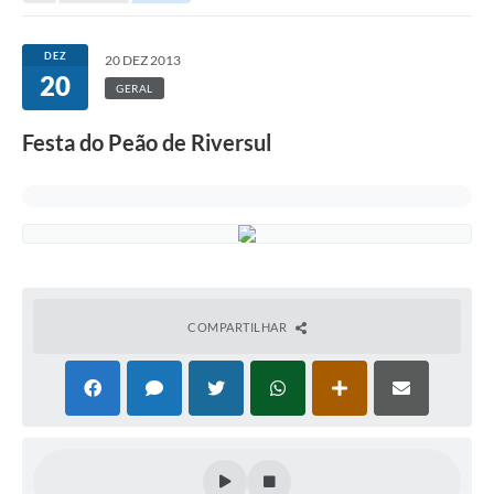
Protocolo online
DEZ
20 DEZ 2013
20
Diário Oficial
GERAL
Legislação
Festa do Peão de Riversul
Ouvidoria
Conselhos
Editais
Plano Diretor de Tecnologia da Informação
COMPARTILHAR
Telefones Úteis
Sites utilitarios
Audiências Públicas
Plano de contratação anual/2026