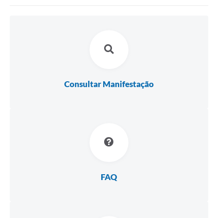
Protocolo online
Diário Oficial
Legislação
Ouvidoria
Consultar Manifestação
Conselhos
Editais
Plano Diretor de Tecnologia da Informação
Telefones Úteis
Sites utilitarios
FAQ
Audiências Públicas
Plano de contratação anual/2026