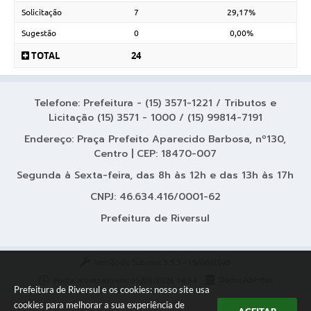
Solicitação
7
29,17%
Sugestão
0
0,00%
TOTAL
24
Telefone: Prefeitura - (15) 3571-1221 / Tributos e
Licitação (15) 3571 - 1000 / (15) 99814-7191
Endereço: Praça Prefeito Aparecido Barbosa, nº130,
Centro | CEP: 18470-007
Segunda à Sexta-feira, das 8h às 12h e das 13h às 17h
CNPJ: 46.634.416/0001-62
Prefeitura de Riversul
Versão do Sistema:
3.5.3 - 19/06/2026
Portal atualizado em:
05/08/2026 16:54
Dados Abertos
Prefeitura de Riversul e os cookies: nosso site usa
cookies para melhorar a sua experiência de