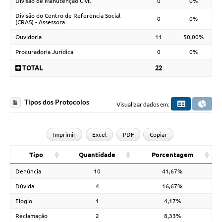
Divisão de Manutenção Civil
0
0%
Divisão do Centro de Referência Social
0
0%
(CRAS) - Assessora
Ouvidoria
11
50,00%
Procuradoria Jurídica
0
0%
TOTAL
22
Tipos dos Protocolos
Visualizar dados em:
Imprimir
Excel
PDF
Copiar
Tipo
Quantidade
Porcentagem
Denúncia
10
41,67%
Dúvida
4
16,67%
Elogio
1
4,17%
Reclamação
2
8,33%