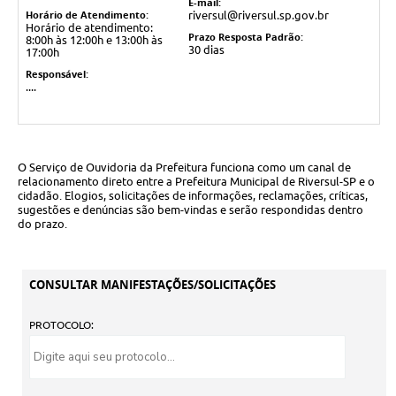
E-mail:
Horário de Atendimento:
riversul@riversul.sp.gov.br
Horário de atendimento:
Prazo Resposta Padrão:
8:00h às 12:00h e 13:00h às
30 dias
17:00h
Responsável:
....
O Serviço de Ouvidoria da Prefeitura funciona como um canal de
relacionamento direto entre a Prefeitura Municipal de Riversul-SP e o
cidadão. Elogios, solicitações de informações, reclamações, críticas,
sugestões e denúncias são bem-vindas e serão respondidas dentro
do prazo.
CONSULTAR MANIFESTAÇÕES/SOLICITAÇÕES
PROTOCOLO: