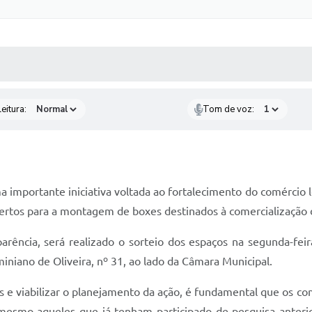
 MÍDIAS
RECEBA NOTÍCIAS
eitura:
Tom de voz:
 importante iniciativa voltada ao fortalecimento do comércio 
bertos para a montagem de boxes destinados à comercialização 
rência, será realizado o sorteio dos espaços na segunda-fei
iniano de Oliveira, nº 31, ao lado da Câmara Municipal.
s e viabilizar o planejamento da ação, é fundamental que os c
 mesmo aqueles que já tenham participado de pesquisa anter