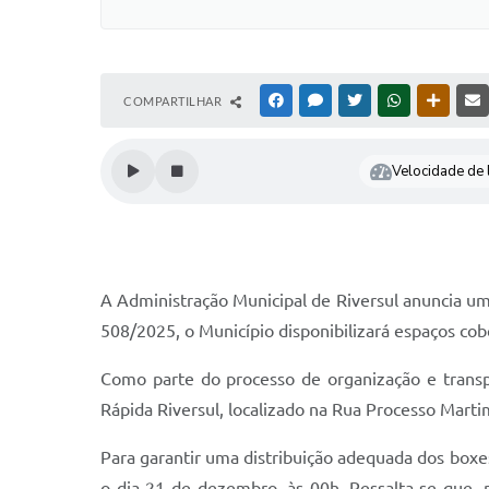
COMPARTILHAR
FACEBOOK
MESSENGER
TWITTER
WHATSAPP
OUTRAS
Velocidade de l
A Administração Municipal de Riversul anuncia uma
508/2025, o Município disponibilizará espaços co
Como parte do processo de organização e transpa
Rápida Riversul, localizado na Rua Processo Martim
Para garantir uma distribuição adequada dos boxe
o dia 21 de dezembro, às 00h. Ressalta-se que,