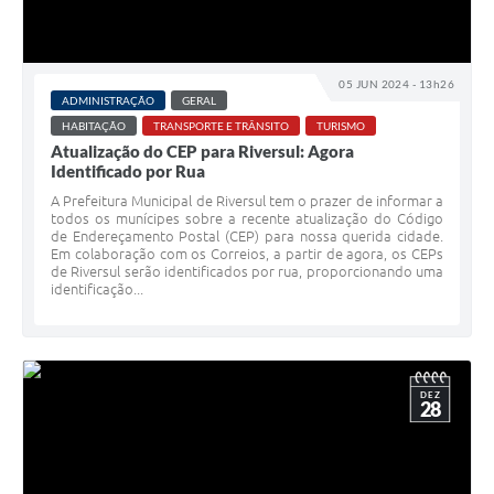
05 JUN 2024 - 13h26
ADMINISTRAÇÃO
GERAL
HABITAÇÃO
TRANSPORTE E TRÂNSITO
TURISMO
Atualização do CEP para Riversul: Agora
Identificado por Rua
A Prefeitura Municipal de Riversul tem o prazer de informar a
todos os munícipes sobre a recente atualização do Código
de Endereçamento Postal (CEP) para nossa querida cidade.
Em colaboração com os Correios, a partir de agora, os CEPs
de Riversul serão identificados por rua, proporcionando uma
identificação...
DEZ
28