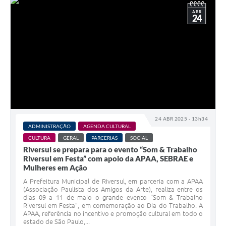
ABR
24
24 ABR 2025 - 13h34
ADMINISTRAÇÃO
AGENDA CULTURAL
CULTURA
GERAL
PARCERIAS
SOCIAL
Riversul se prepara para o evento “Som & Trabalho
Riversul em Festa” com apoio da APAA, SEBRAE e
Mulheres em Ação
A Prefeitura Municipal de Riversul, em parceria com a APAA
(Associação Paulista dos Amigos da Arte), realiza entre os
dias 09 a 11 de maio o grande evento “Som & Trabalho
Riversul em Festa”, em comemoração ao Dia do Trabalho. A
APAA, referência no incentivo e promoção cultural em todo o
estado de São Paulo,...