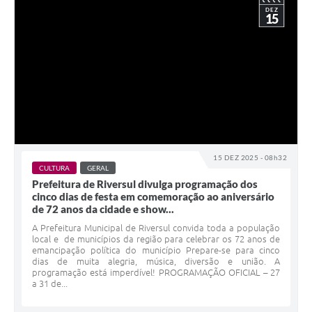
DEZ
15
15 DEZ 2025 - 08h32
CULTURA
GERAL
Prefeitura de Riversul divulga programação dos
cinco dias de festa em comemoração ao aniversário
de 72 anos da cidade e show...
A Prefeitura Municipal de Riversul convida toda a população
local e de municípios da região para celebrar os 72 anos de
emancipação política do município Prepare-se para cinco
dias de muita alegria, música, diversão e união. A
programação está imperdível! PROGRAMAÇÃO OFICIAL – 27
a 31 de...