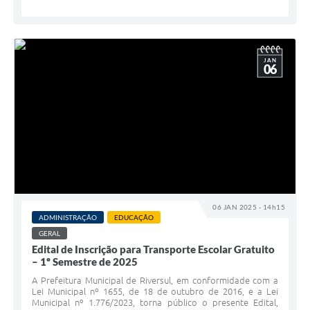
JAN
06
06 JAN 2025 - 14h15
ADMINISTRAÇÃO
EDUCAÇÃO
GERAL
Edital de Inscrição para Transporte Escolar Gratuito
– 1º Semestre de 2025
A Prefeitura Municipal de Riversul, em conformidade com a
Lei Municipal nº 1655, de 18 de outubro de 2016, e a Lei
Municipal nº 1.776/2023, torna público o presente Edital,