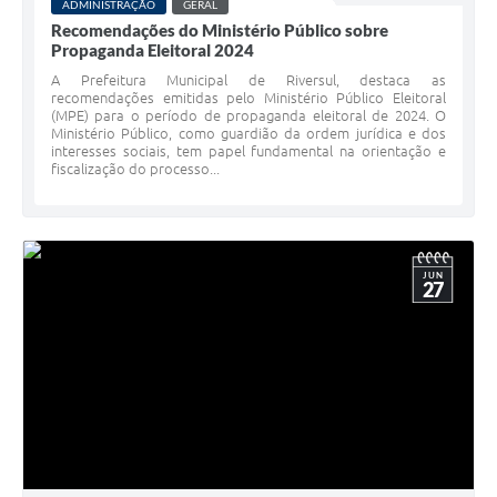
ADMINISTRAÇÃO
GERAL
Recomendações do Ministério Público sobre
Propaganda Eleitoral 2024
A Prefeitura Municipal de Riversul, destaca as
recomendações emitidas pelo Ministério Público Eleitoral
(MPE) para o período de propaganda eleitoral de 2024. O
Ministério Público, como guardião da ordem jurídica e dos
interesses sociais, tem papel fundamental na orientação e
fiscalização do processo...
JUN
27