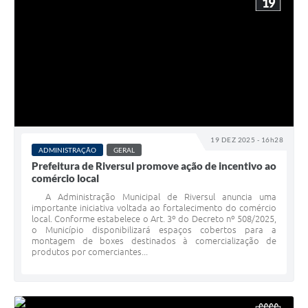
19
19 DEZ 2025 - 16h28
ADMINISTRAÇÃO
GERAL
Prefeitura de Riversul promove ação de incentivo ao
comércio local
A Administração Municipal de Riversul anuncia uma
importante iniciativa voltada ao fortalecimento do comércio
local. Conforme estabelece o Art. 3º do Decreto nº 508/2025,
o Município disponibilizará espaços cobertos para a
montagem de boxes destinados à comercialização de
produtos por comerciantes...