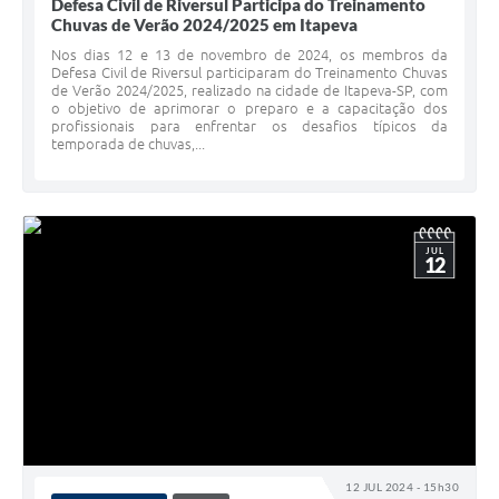
Defesa Civil de Riversul Participa do Treinamento
Chuvas de Verão 2024/2025 em Itapeva
Nos dias 12 e 13 de novembro de 2024, os membros da
Defesa Civil de Riversul participaram do Treinamento Chuvas
de Verão 2024/2025, realizado na cidade de Itapeva-SP, com
o objetivo de aprimorar o preparo e a capacitação dos
profissionais para enfrentar os desafios típicos da
temporada de chuvas,...
JUL
12
12 JUL 2024 - 15h30