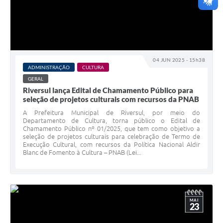
04 JUN 2025 - 15h38
ADMINISTRAÇÃO
CULTURA
GERAL
Riversul lança Edital de Chamamento Público para
seleção de projetos culturais com recursos da PNAB
A Prefeitura Municipal de Riversul, por meio do
Departamento de Cultura, torna público o Edital de
Chamamento Público nº 01/2025, que tem como objetivo a
seleção de projetos culturais para celebração de Termo de
Execução Cultural, com recursos da Política Nacional Aldir
Blanc de Fomento à Cultura – PNAB (Lei...
MAI
23