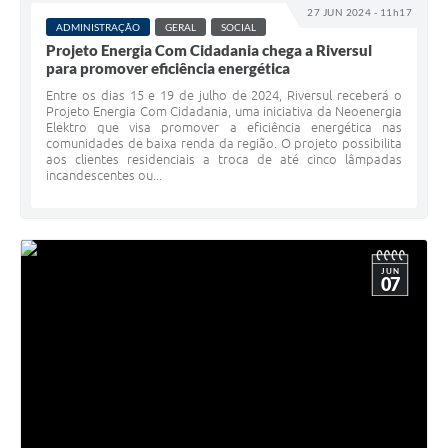
27 JUN 2024 - 11h17
ADMINISTRAÇÃO
GERAL
SOCIAL
Projeto Energia Com Cidadania chega a Riversul
para promover eficiência energética
Entre os dias 15 e 19 de julho de 2024, Riversul receberá o
Projeto Energia Com Cidadania, uma iniciativa da Neoenergia
Elektro que visa promover a eficiência energética nas
comunidades de baixa renda da região. O projeto possibilita
aos clientes residenciais a troca de até cinco lâmpadas
incandescentes ou...
JUN
07