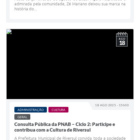
admirada pela comunidade, Zé Mariano deixou sua marca na
história do...
AGO
18
18 AGO 2025 - 15h00
ADMINISTRAÇÃO
CULTURA
GERAL
Consulta Pública da PNAB – Ciclo 2: Participe e
contribua com a Cultura de Riversul
A Prefeitura Municipal de Riversul convida toda a sociedade