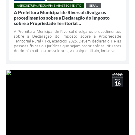
AGRICULTURA, PECUÁRIA E ABASTECIMENTO
GERAL
A Prefeitura Municipal de Riversul divulga os
procedimentos sobre a Declaração do Imposto
sobre a Propriedade Territorial...
A Prefeitura Municipal de Riversul divulga os procedimentos
sobre a Declaração do Imposto sobre a Propriedade
Territorial Rural (ITR), exercício 2025. Devem declarar o ITR as
pessoas físicas ou jurídicas que sejam proprietárias, titulares
do domínio útil ou possuidores, a qualquer título, inclusive...
JUN
16