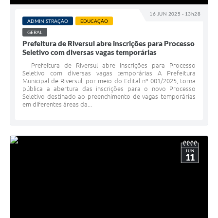
16 JUN 2025 - 13h28
ADMINISTRAÇÃO
EDUCAÇÃO
GERAL
Prefeitura de Riversul abre inscrições para Processo
Seletivo com diversas vagas temporárias
Prefeitura de Riversul abre inscrições para Processo
Seletivo com diversas vagas temporárias A Prefeitura
Municipal de Riversul, por meio do Edital nº 001/2025, torna
pública a abertura das inscrições para o novo Processo
Seletivo destinado ao preenchimento de vagas temporárias
em diferentes áreas da...
JUN
11