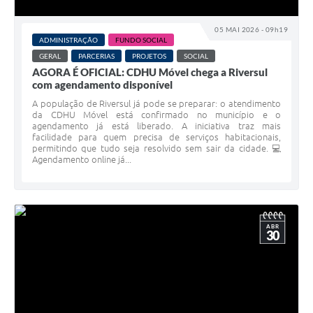
05 MAI 2026 - 09h19
ADMINISTRAÇÃO
FUNDO SOCIAL
GERAL
PARCERIAS
PROJETOS
SOCIAL
AGORA É OFICIAL: CDHU Móvel chega a Riversul
com agendamento disponível
A população de Riversul já pode se preparar: o atendimento
da CDHU Móvel está confirmado no município e o
agendamento já está liberado. A iniciativa traz mais
facilidade para quem precisa de serviços habitacionais,
permitindo que tudo seja resolvido sem sair da cidade. 💻
Agendamento online já...
ABR
30