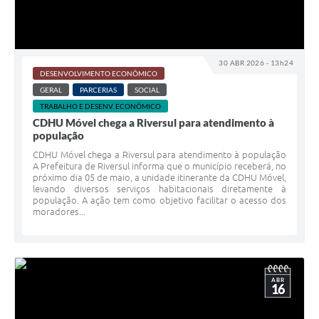
30 ABR 2026 - 13h24
DESENVOLVIMENTO ECONÔMICO
GERAL
PARCERIAS
SOCIAL
TRABALHO E DESENV. ECONÔMICO
CDHU Móvel chega a Riversul para atendimento à
população
CDHU Móvel chega a Riversul para atendimento à população
A Prefeitura de Riversul informa que o município receberá, no
próximo dia 05 de maio, a unidade itinerante da CDHU Móvel,
levando diversos serviços habitacionais diretamente à
população. A ação tem como objetivo facilitar o acesso dos
moradores...
ABR
16