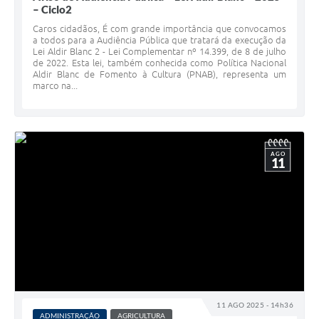
– Ciclo2
Caros cidadãos, É com grande importância que convocamos
a todos para a Audiência Pública que tratará da execução da
Lei Aldir Blanc 2 - Lei Complementar nº 14.399, de 8 de julho
de 2022. Esta lei, também conhecida como Política Nacional
Aldir Blanc de Fomento à Cultura (PNAB), representa um
marco na...
AGO
11
11 AGO 2025 - 14h36
ADMINISTRAÇÃO
AGRICULTURA