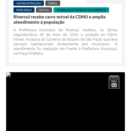
ADMINISTRAÇÃO
GERAL
Coleta de Lixo
PARCERIAS
SOCIAL
TRABALHO E DESENV. ECONÔMICO
Plantão Farmácias e Saúde
Riversul recebe carro móvel da CDHU e amplia
atendimento à população
Coleta de exames laboratoriais
A Prefeitura Municipal de Riversul recebeu, na última
segunda-feira, 05 de maio de 2026, a unidade do CDHU
Trasporte rural
Móvel, iniciativa do Governo do Estado de São Paulo que leva
serviços habitacionais diretamente aos municípios. O
atendimento foi realizado em frente à Prefeitura Municipal,
FAQ / Perguntas e Respostas Frequentes
na Praça Prefeito...
MAI
05