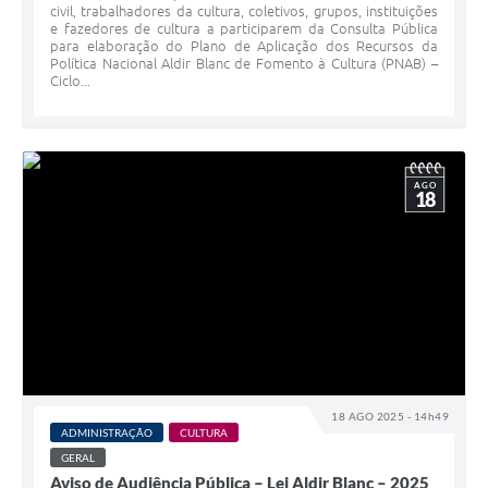
civil, trabalhadores da cultura, coletivos, grupos, instituições
e fazedores de cultura a participarem da Consulta Pública
para elaboração do Plano de Aplicação dos Recursos da
Política Nacional Aldir Blanc de Fomento à Cultura (PNAB) –
Ciclo...
AGO
18
18 AGO 2025 - 14h49
ADMINISTRAÇÃO
CULTURA
GERAL
Aviso de Audiência Pública – Lei Aldir Blanc – 2025