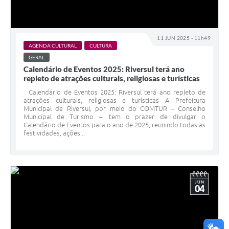
11 JUN 2025 - 11h49
AGENDA CULTURAL
CULTURA
GERAL
Calendário de Eventos 2025: Riversul terá ano
repleto de atrações culturais, religiosas e turísticas
Calendário de Eventos 2025: Riversul terá ano repleto de
atrações culturais, religiosas e turísticas A Prefeitura
Municipal de Riversul, por meio do COMTUR – Conselho
Municipal de Turismo –, tem o prazer de divulgar o
Calendário de Eventos para o ano de 2025, reunindo todas as
festividades, ações...
JUN
04