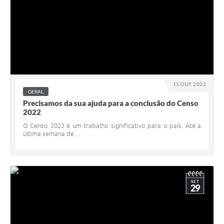
11 OUT 2022
GERAL
Precisamos da sua ajuda para a conclusão do Censo
2022
O Censo 2022 é um trabalho significativo para o país. Até a
última semana de…
SET
29