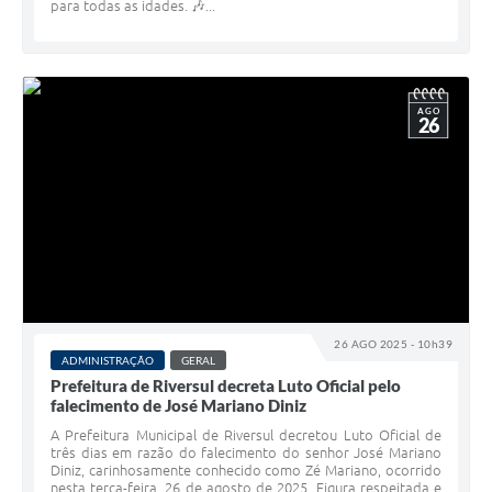
para todas as idades. 🎶...
AGO
26
26 AGO 2025 - 10h39
ADMINISTRAÇÃO
GERAL
Prefeitura de Riversul decreta Luto Oficial pelo
falecimento de José Mariano Diniz
A Prefeitura Municipal de Riversul decretou Luto Oficial de
três dias em razão do falecimento do senhor José Mariano
Diniz, carinhosamente conhecido como Zé Mariano, ocorrido
nesta terça-feira, 26 de agosto de 2025. Figura respeitada e