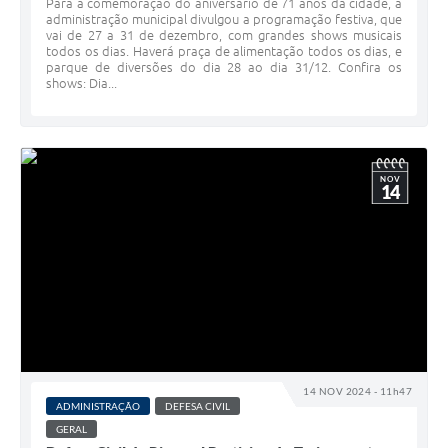
Para a comemoração do aniversário de 71 anos da cidade, a
administração municipal divulgou a programação festiva, que
vai de 27 a 31 de dezembro, com grandes shows musicais
todos os dias. Haverá praça de alimentação todos os dias, e
parque de diversões do dia 28 ao dia 31/12. Confira os
shows: Dia...
NOV
14
14 NOV 2024 - 11h47
ADMINISTRAÇÃO
DEFESA CIVIL
GERAL