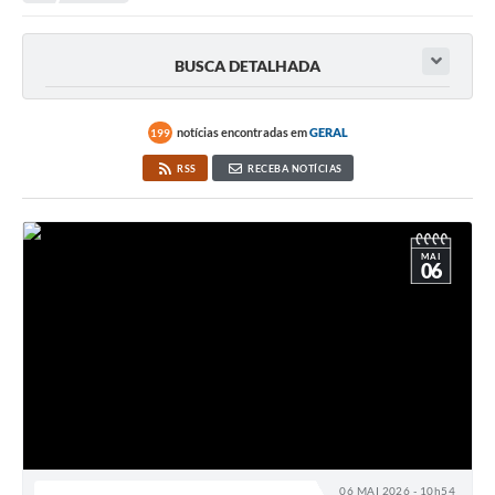
Protocolo online
BUSCA DETALHADA
Diário Oficial
Legislação
notícias encontradas em
GERAL
199
Ouvidoria
RSS
RECEBA NOTÍCIAS
Conselhos
Editais
MAI
06
Plano Diretor de Tecnologia da Informação
Telefones Úteis
Sites utilitarios
Audiências Públicas
Plano de contratação anual/2026
06 MAI 2026 - 10h54