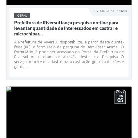
07 JUN 2024 - 14h44
GERAL
Prefeitura de Riversul lança pesquisa on-line para
levantar quantidade de interessados em castrar e
microchipar...
A Prefeitura de Riversul, disponibiliza, a partir desta quinta-
feira (06), o formulário de pesquisa do Bem-Estar Animal. O
formulário já pode ser acessado no Portal da Prefeitura de
Riversul ou diretamente através deste link: Pesquisa O
serviço permite o cadastro para castração gratuita de cães e
gatos,...
JUN
05