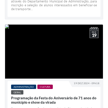
através do Departamento Municipal de Administração, para
inscrição e seleção de alunos interessados em beneficiar-se
de transporte...
DEZ
19
19 DEZ 2024 - 09h18
ADMINISTRAÇÃO
CULTURA
GERAL
Programação da Festa do Aniversário de 71 anos do
município e show da virada