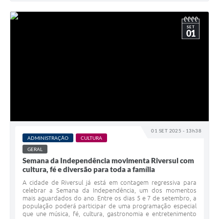
SET
01
01 SET 2025 - 13h38
ADMINISTRAÇÃO
CULTURA
GERAL
Semana da Independência movimenta Riversul com
cultura, fé e diversão para toda a família
A cidade de Riversul já está em contagem regressiva para
celebrar a Semana da Independência, um dos momentos
mais aguardados do ano. Entre os dias 5 e 7 de setembro, a
população poderá participar de uma programação especial
que une música, fé, cultura, gastronomia e entretenimento