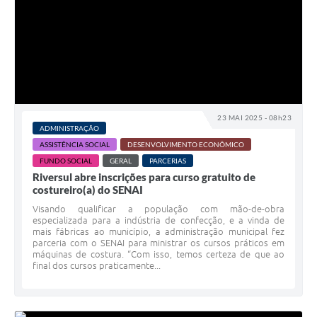
23 MAI 2025 - 08h23
ADMINISTRAÇÃO
ASSISTÊNCIA SOCIAL
DESENVOLVIMENTO ECONÔMICO
FUNDO SOCIAL
GERAL
PARCERIAS
Riversul abre inscrições para curso gratuito de
costureiro(a) do SENAI
Visando qualificar a população com mão-de-obra
especializada para a indústria de confecção, e a vinda de
mais fábricas ao município, a administração municipal fez
parceria com o SENAI para ministrar os cursos práticos em
máquinas de costura. “Com isso, temos certeza de que ao
final dos cursos praticamente...