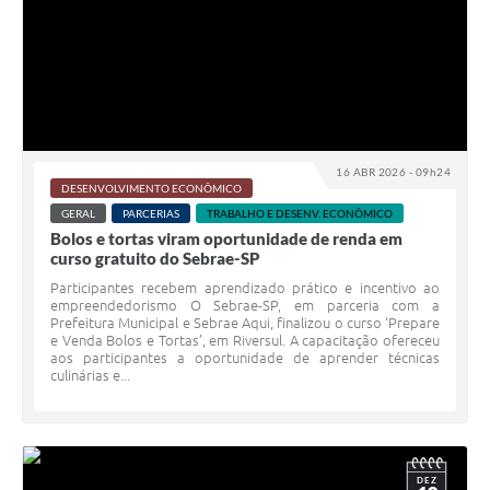
16 ABR 2026 - 09h24
DESENVOLVIMENTO ECONÔMICO
GERAL
PARCERIAS
TRABALHO E DESENV. ECONÔMICO
Bolos e tortas viram oportunidade de renda em
curso gratuito do Sebrae-SP
Participantes recebem aprendizado prático e incentivo ao
empreendedorismo O Sebrae-SP, em parceria com a
Prefeitura Municipal e Sebrae Aqui, finalizou o curso ‘Prepare
e Venda Bolos e Tortas’, em Riversul. A capacitação ofereceu
aos participantes a oportunidade de aprender técnicas
culinárias e...
DEZ