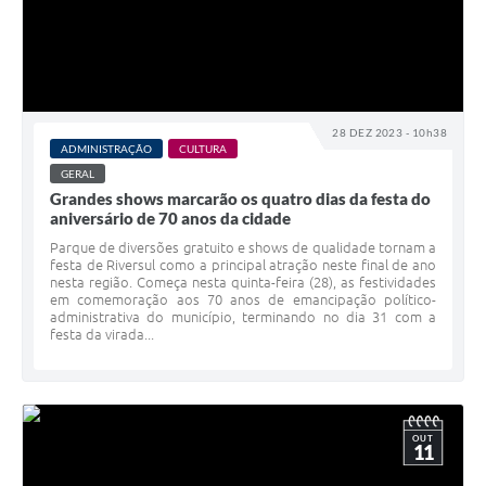
28 DEZ 2023 - 10h38
ADMINISTRAÇÃO
CULTURA
GERAL
Grandes shows marcarão os quatro dias da festa do
aniversário de 70 anos da cidade
Parque de diversões gratuito e shows de qualidade tornam a
festa de Riversul como a principal atração neste final de ano
nesta região. Começa nesta quinta-feira (28), as festividades
em comemoração aos 70 anos de emancipação político-
administrativa do município, terminando no dia 31 com a
festa da virada...
OUT
11