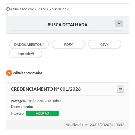
Atualizado em: 23/07/2026 às 10h52
Protocolo online
Diário Oficial
BUSCA DETALHADA
Legislação
DADOS ABERTOS
PDF
CSV
Ouvidoria
Imprimir
Conselhos
Editais
editais encontrados
9
Plano Diretor de Tecnologia da Informação
CREDENCIAMENTO Nº 001/2026
Telefones Úteis
18/03/2026 às 08h00
Postagem:
Sites utilitarios
Encerramento:
Situação:
ABERTO
Audiências Públicas
Atualizado em: 23/07/2026 às 10h52
Plano de contratação anual/2026