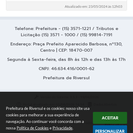
Atualizado em: 23/05/2024 às 12h03
Telefone: Prefeitura - (15) 3571-1221 / Tributos e
Licitação (15) 3571 - 1000 / (15) 99814-7191
Endereço: Praça Prefeito Aparecido Barbosa, nº130,
Centro | CEP: 18470-007
Segunda à Sexta-feira, das 8h às 12h e das 13h às 17h
CNPJ: 46.634.416/0001-62
Prefeitura de Riversul
Versão do Sistema:
3.5.3 - 19/06/2026
Portal atualizado em:
05/08/2026 16:54
Dados Abertos
Prefeitura de Riversul e os cookies: nosso site usa
cookies para melhorar a sua experiência de
ACEITAR
navegação. Ao continuar você concorda com a
Copyright Instar - 2006-2026. Todos os direitos reservados -
nossa
Política de Cookies
e
Privacidade
.
Instar Tecnologia
PERSONALIZAR