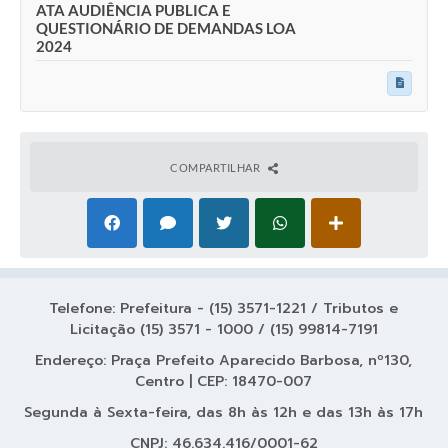
ATA AUDIÊNCIA PUBLICA E
Coleta de Lixo
QUESTIONÁRIO DE DEMANDAS LOA
2024
Plantão Farmácias e Saúde
Coleta de exames laboratoriais
Trasporte rural
COMPARTILHAR
FAQ / Perguntas e Respostas Frequentes
Telefone: Prefeitura - (15) 3571-1221 / Tributos e
Licitação (15) 3571 - 1000 / (15) 99814-7191
Endereço: Praça Prefeito Aparecido Barbosa, nº130,
Centro | CEP: 18470-007
Segunda à Sexta-feira, das 8h às 12h e das 13h às 17h
CNPJ: 46.634.416/0001-62