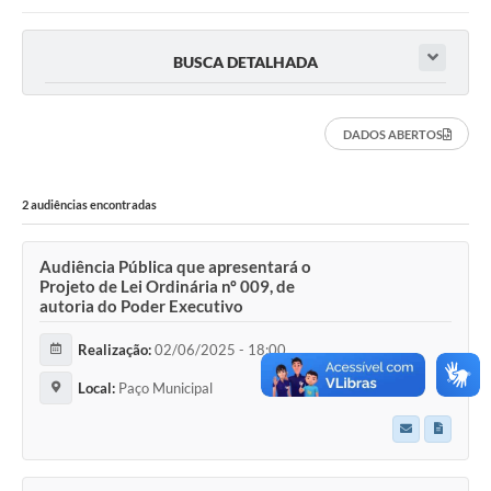
Protocolo online
BUSCA DETALHADA
Diário Oficial
Legislação
DADOS ABERTOS
Ouvidoria
2 audiências encontradas
Conselhos
Editais
Audiência Pública que apresentará o
Projeto de Lei Ordinária nº 009, de
Plano Diretor de Tecnologia da Informação
autoria do Poder Executivo
Telefones Úteis
Realização:
02/06/2025 - 18:00
Sites utilitarios
Local:
Paço Municipal
Audiências Públicas
Plano de contratação anual/2026