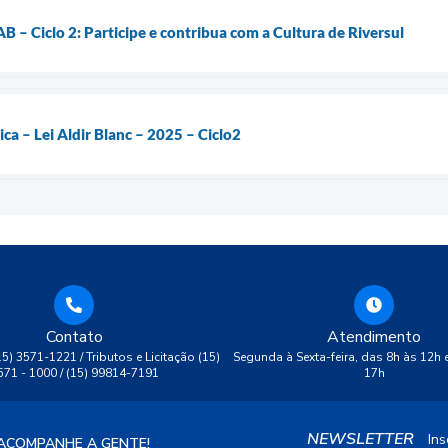
 – Ciclo 2: Participe e contribua com a Cultura de Riversul
ca – Lei Aldir Blanc – 2025 – Ciclo2
Contato
Atendimento
(15) 3571-1221 / Tributos e Licitação (15)
Segunda à Sexta-feira, das 8h às 12h 
571 - 1000 / (15) 99814-7191
17h
NEWSLETTER
Ins
ACOMPANHE A GENTE!