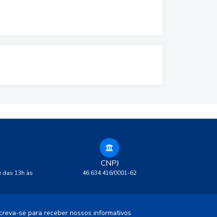
CNPJ
e das 13h às
46.634.416/0001-62
creva-se para receber nossos informativos