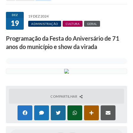
Protocolo online
DEZ
19 DEZ 2024
19
Diário Oficial
ADMINISTRAÇÃO
CULTURA
GERAL
Legislação
Programação da Festa do Aniversário de 71
Ouvidoria
anos do município e show da virada
Conselhos
Editais
Plano Diretor de Tecnologia da Informação
Telefones Úteis
COMPARTILHAR
Sites utilitarios
Audiências Públicas
Plano de contratação anual/2026