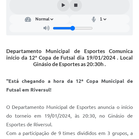
Coleta de Lixo
Plantão Farmácias e Saúde
Coleta de exames laboratoriais
Trasporte rural
Departamento Municipal de Esportes Comunica
FAQ / Perguntas e Respostas Frequentes
início da 12ª Copa de Futsal dia 19/01/2024 . Local
Ginásio de Esportes as 20:30h .
"Está chegando a hora da 12ª Copa Municipal de
Futsal em Riversul!
O Departamento Municipal de Esportes anuncia o início
do torneio em 19/01/2024, às 20:30, no Ginásio de
Esportes de Riversul.
Com a participação de 9 times divididos em 3 grupos, a