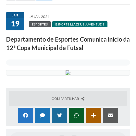
Protocolo online
JAN
19 JAN 2024
19
Diário Oficial
ESPORTES
ESPORTES,LAZER E JUVENTUDE
Legislação
Departamento de Esportes Comunica início da
Ouvidoria
12ª Copa Municipal de Futsal
Conselhos
Editais
Plano Diretor de Tecnologia da Informação
Telefones Úteis
COMPARTILHAR
Sites utilitarios
Audiências Públicas
Plano de contratação anual/2026