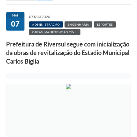
Protocolo online
MAI
07 MAI 2026
07
Diário Oficial
ADMINISTRAÇÃO
ENGENHARIA
ESPORTES
OBRAS, MANUTENÇÃO CIVIL
Legislação
Prefeitura de Riversul segue com inicialização
Ouvidoria
da obras de revitalização do Estadio Municipal
Conselhos
Carlos Biglia
Editais
Plano Diretor de Tecnologia da Informação
Telefones Úteis
Sites utilitarios
Audiências Públicas
Plano de contratação anual/2026