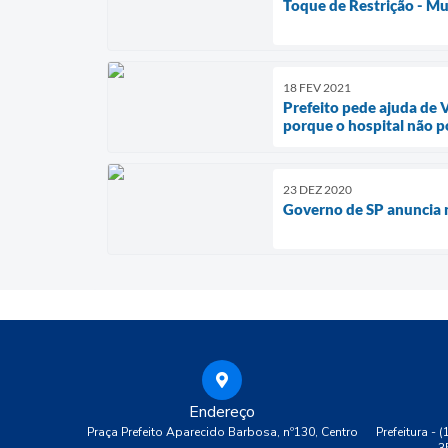
Toque de Restrição - Mu
18 FEV 2021
Prefeito pede ajuda de V
porque o hospital não p
23 DEZ 2020
Governo de SP anuncia 
Endereço
Praça Prefeito Aparecido Barbosa, nº130, Centro
Prefeitura - 
3