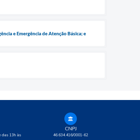
rgência e Emergência de Atenção Básica; e
CNPJ
e das 13h às
46.634.416/0001-62