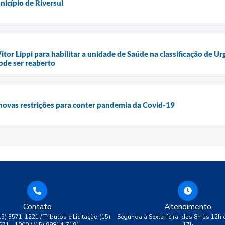
nicípio de Riversul
itor Lippi para habilitar a unidade de Saúde na classificação de U
ode ser reaberto
novas restrições para conter pandemia da Covid-19
Contato
Atendimento
(15) 3571-1221 / Tributos e Licitação (15)
Segunda à Sexta-feira, das 8h às 12h 
571 - 1000 / (15) 99814-7191
17h