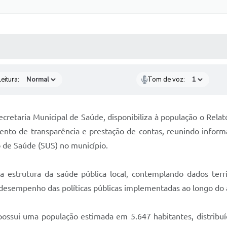
 MÍDIAS
RECEBA NOTÍCIAS
eitura:
Tom de voz:
ecretaria Municipal de Saúde, disponibiliza à população o Rela
to de transparência e prestação de contas, reunindo informa
 de Saúde (SUS) no município.
estrutura da saúde pública local, contemplando dados territ
 desempenho das políticas públicas implementadas ao longo do 
possui uma população estimada em 5.647 habitantes, distribu