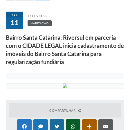
Protocolo online
FEV
11 FEV 2022
11
Diário Oficial
HABITAÇÃO
Legislação
Bairro Santa Catarina: Riversul em parceria
Ouvidoria
com o CIDADE LEGAL inicia cadastramento de
imóveis do Bairro Santa Catarina para
Conselhos
regularização fundiária
Editais
Plano Diretor de Tecnologia da Informação
Telefones Úteis
Sites utilitarios
COMPARTILHAR
Audiências Públicas
Plano de contratação anual/2026