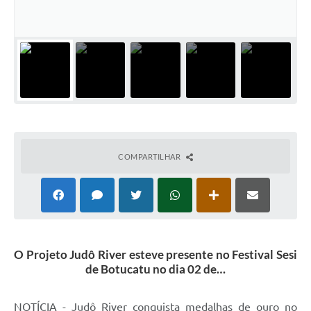
Coleta de Lixo
Plantão Farmácias e Saúde
Coleta de exames laboratoriais
Trasporte rural
FAQ / Perguntas e Respostas Frequentes
COMPARTILHAR
O Projeto Judô River esteve presente no Festival Sesi
de Botucatu no dia 02 de…
NOTÍCIA - Judô River conquista medalhas de ouro no