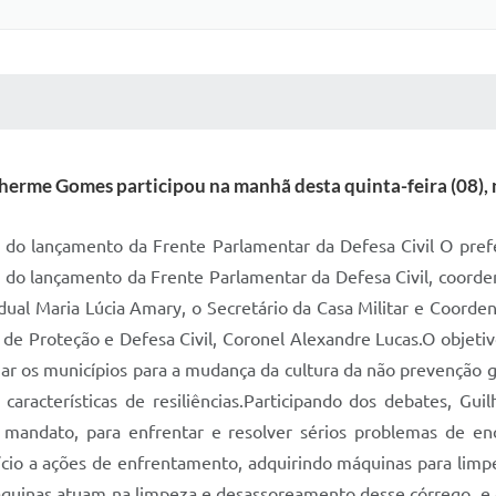
 MÍDIAS
RECEBA NOTÍCIAS
lherme Gomes participou na manhã desta quinta-feira (08),
sp do lançamento da Frente Parlamentar da Defesa Civil O pr
SP, do lançamento da Frente Parlamentar da Defesa Civil, coo
al Maria Lúcia Amary, o Secretário da Casa Militar e Coordena
de Proteção e Defesa Civil, Coronel Alexandre Lucas.O objetivo
izar os municípios para a mudança da cultura da não prevenção
 características de resiliências.Participando dos debates, 
 mandato, para enfrentar e resolver sérios problemas de e
início a ações de enfrentamento, adquirindo máquinas para lim
máquinas atuam na limpeza e desassoreamento desse córrego, e