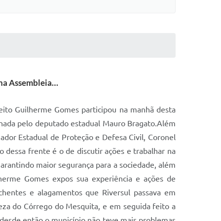
 na Assembleia…
efeito Guilherme Gomes participou na manhã desta
rdenada pelo deputado estadual Mauro Bragato.Além
dor Estadual de Proteção e Defesa Civil, Coronel
 dessa frente é o de discutir ações e trabalhar na
 garantindo maior segurança para a sociedade, além
Guilherme Gomes expos sua experiência e ações de
nchentes e alagamentos que Riversul passava em
peza do Córrego do Mesquita, e em seguida feito a
 desde então o município não teve mais problemas