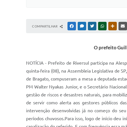
COMPARTILHAR
FACEBOOK
MESSENGER
TWITTER
WHATSAPP
OUTRAS
O prefeito Gui
NOTÍCIA - Prefeito de Riversul participa na Ale
quinta-feira (08), na Assembleia Legislativa de 
de Bragato, compuseram a mesa a deputada estadu
PM Walter Nyakas Junior, e o Secretário Nacional 
gestão de riscos e desastres naturais, para mobil
de servir como alerta aos gestores públicos das
intervenção desenvolvidas já no começo do seu
períodos chuvosos.Para isso, logo de início deu 
canalização do referido. E com frequência essa 