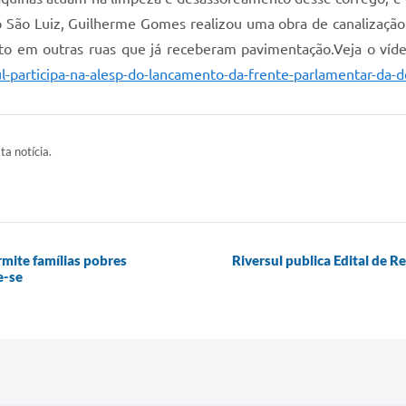
 São Luiz, Guilherme Gomes realizou uma obra de canalização 
eito em outras ruas que já receberam pavimentação.Veja o ví
l-participa-na-alesp-do-lancamento-da-frente-parlamentar-da-de
ta notícia.
rmite famílias pobres
Riversul publica Edital de R
e-se