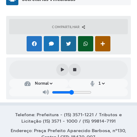
COMPARTILHAR
Dep
arta
men
to
de
Edu
caçã
Telefone: Prefeitura - (15) 3571-1221 / Tributos e
o
Licitação (15) 3571 - 1000 / (15) 99814-7191
Mart
a
Endereço: Praça Prefeito Aparecido Barbosa, nº130,
Mari