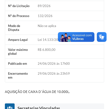
Coleta de Lixo
Nº da Licitação
89/2026
Plantão Farmácias e Saúde
Nº do Processo
132/2026
Coleta de exames laboratoriais
Modo de
Não se aplica
Disputa
Trasporte rural
Amparo Legal
Lei 14.133/2021, Art 75, II
FAQ / Perguntas e Respostas Frequentes
Valor máximo
R$ 6.800,00
global
Publicado em
24/06/2026 às 17h00
Encerramento
29/06/2026 às 23h59
em
AQUISIÇÃO DE CAIXA D´ÁGUA DE 10.000L.
Secretarias Vinculadas