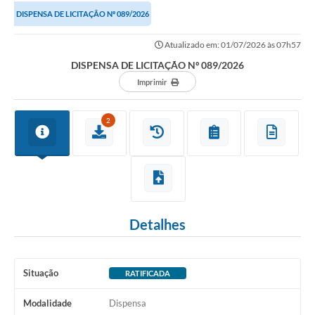
DISPENSA DE LICITAÇÃO Nº 089/2026
Protocolo online
Atualizado em: 01/07/2026 às 07h57
Diário Oficial
DISPENSA DE LICITAÇÃO Nº 089/2026
Legislação
Imprimir
Ouvidoria
2
Conselhos
Editais
Plano Diretor de Tecnologia da Informação
Telefones Úteis
Detalhes
Sites utilitarios
Audiências Públicas
Situação
RATIFICADA
Plano de contratação anual/2026
Modalidade
Dispensa