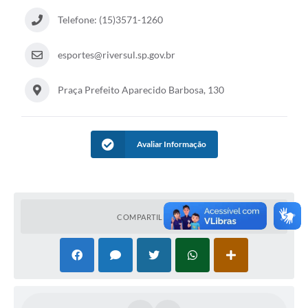
Coleta de Lixo
Telefone: (15)3571-1260
Plantão Farmácias e Saúde
esportes@riversul.sp.gov.br
Coleta de exames laboratoriais
Praça Prefeito Aparecido Barbosa, 130
Trasporte rural
FAQ / Perguntas e Respostas Frequentes
Avaliar Informação
COMPARTILHAR