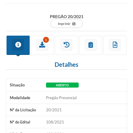
Protocolo online
PREGÃO 20/2021
Diário Oficial
Imprimir
Legislação
1
Ouvidoria
Conselhos
Detalhes
Editais
Plano Diretor de Tecnologia da Informação
Situação
ABERTO
Telefones Úteis
Modalidade
Pregão Presencial
Sites utilitarios
Nº da Licitação
20/2021
Audiências Públicas
Nº do Edital
108/2021
Plano de contratação anual/2026