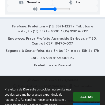
Telefone: Prefeitura - (15) 3571-1221 / Tributos e
Licitação (15) 3571 - 1000 / (15) 99814-7191
Endereço: Praça Prefeito Aparecido Barbosa, nº130,
Centro | CEP: 18470-007
Segunda à Sexta-feira, das 8h às 12h e das 13h às 17h
CNPJ: 46.634.416/0001-62
Prefeitura de Riversul
Versão do Sistema:
3.5.3 - 19/06/2026
Portal atualizado em:
05/08/2026 16:54
Dados Abertos
Prefeitura de Riversul e os cookies: nosso site usa
cookies para melhorar a sua experiência de
ACEITAR
navegação. Ao continuar você concorda com a
Copyright Instar - 2006-2026. Todos os direitos reservados -
nossa
Política de Cookies
e
Privacidade
.