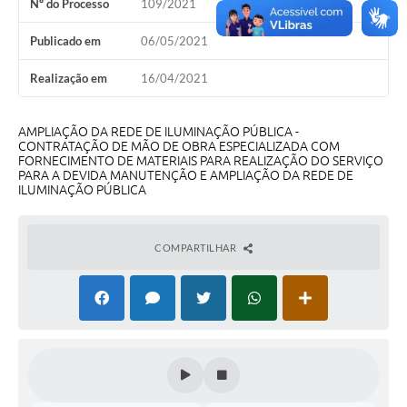
Nº do Processo
109/2021
Coleta de Lixo
Publicado em
06/05/2021
Plantão Farmácias e Saúde
Realização em
16/04/2021
Coleta de exames laboratoriais
Trasporte rural
AMPLIAÇÃO DA REDE DE ILUMINAÇÃO PÚBLICA -
CONTRATAÇÃO DE MÃO DE OBRA ESPECIALIZADA COM
FAQ / Perguntas e Respostas Frequentes
FORNECIMENTO DE MATERIAIS PARA REALIZAÇÃO DO SERVIÇO
PARA A DEVIDA MANUTENÇÃO E AMPLIAÇÃO DA REDE DE
ILUMINAÇÃO PÚBLICA
COMPARTILHAR