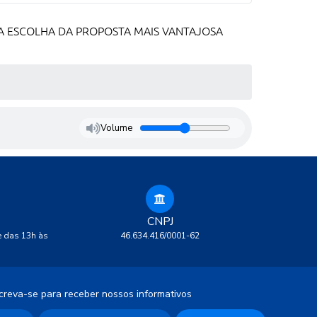
RA ESCOLHA DA PROPOSTA MAIS VANTAJOSA
Volume
CNPJ
e das 13h às
46.634.416/0001-62
creva-se para receber nossos informativos