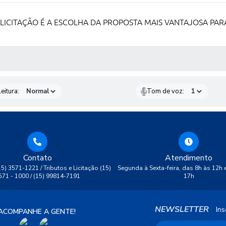
 LICITAÇÃO É A ESCOLHA DA PROPOSTA MAIS VANTAJOSA PA
 MÍDIAS
eitura:
Tom de voz:
Contato
Atendimento
(15) 3571-1221 / Tributos e Licitação (15)
Segunda à Sexta-feira, das 8h às 12h 
571 - 1000 / (15) 99814-7191
17h
NEWSLETTER
Ins
ACOMPANHE A GENTE!