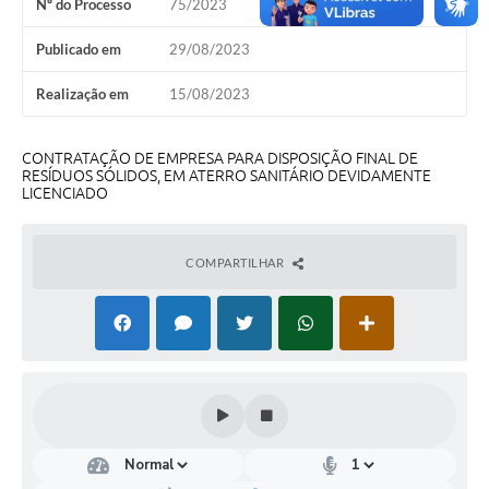
Nº do Processo
75/2023
Coleta de Lixo
Publicado em
29/08/2023
Plantão Farmácias e Saúde
Realização em
15/08/2023
Coleta de exames laboratoriais
Trasporte rural
CONTRATAÇÃO DE EMPRESA PARA DISPOSIÇÃO FINAL DE
RESÍDUOS SÓLIDOS, EM ATERRO SANITÁRIO DEVIDAMENTE
FAQ / Perguntas e Respostas Frequentes
LICENCIADO
COMPARTILHAR