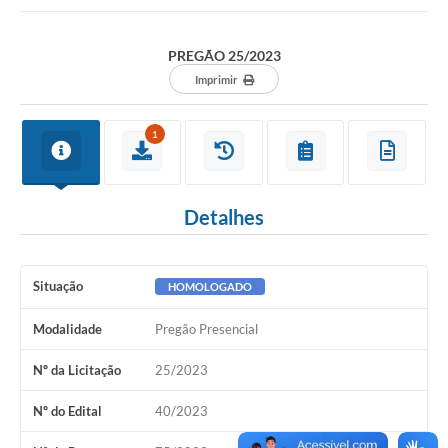
Protocolo online
PREGÃO 25/2023
Diário Oficial
Imprimir
Legislação
1
Ouvidoria
Conselhos
Detalhes
Editais
Plano Diretor de Tecnologia da Informação
Situação
HOMOLOGADO
Telefones Úteis
Modalidade
Pregão Presencial
Sites utilitarios
Nº da Licitação
25/2023
Audiências Públicas
Nº do Edital
40/2023
Plano de contratação anual/2026