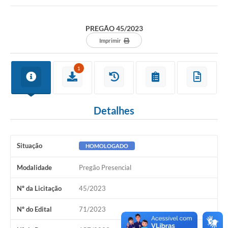
Protocolo online
PREGÃO 45/2023
Diário Oficial
Imprimir
Legislação
1
Ouvidoria
Conselhos
Detalhes
Editais
Plano Diretor de Tecnologia da Informação
Situação
HOMOLOGADO
Telefones Úteis
Modalidade
Pregão Presencial
Sites utilitarios
Nº da Licitação
45/2023
Audiências Públicas
Nº do Edital
71/2023
Plano de contratação anual/2026