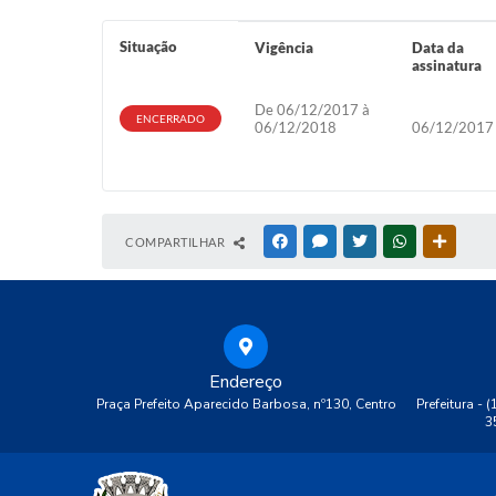
Situação
Vigência
Data da
assinatura
De 06/12/2017 à
ENCERRADO
06/12/2018
06/12/2017
COMPARTILHAR
FACEBOOK
MESSENGER
TWITTER
WHATSAPP
OUTRAS
Endereço
Praça Prefeito Aparecido Barbosa, nº130, Centro
Prefeitura - 
3