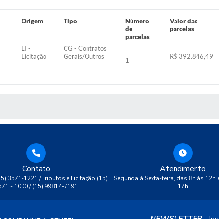
Origem
Tipo
Número
Valor das
de
parcelas
parcelas
LI -
CG - Contratos
Licitação
Gerais/Outros
R$ 392.846,49
1
 MÍDIAS
Contato
Atendimento
(15) 3571-1221 / Tributos e Licitação (15)
Segunda à Sexta-feira, das 8h às 12h 
571 - 1000 / (15) 99814-7191
17h
NEWSLETTER
Ins