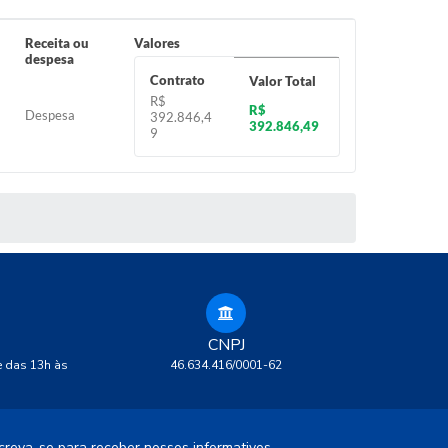
Receita ou
Valores
despesa
Contrato
Valor Total
R$
R$
Despesa
392.846,4
392.846,49
9
CNPJ
e das 13h às
46.634.416/0001-62
creva-se para receber nossos informativos