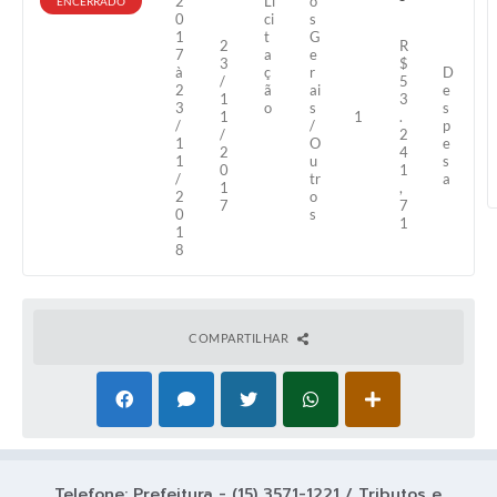
2
Li
o
ENCERRADO
0
ci
s
1
t
G
2
R
7
a
e
3
$
à
ç
r
D
/
5
2
ã
ai
e
1
3
3
o
s
s
1
1
.
/
/
p
/
2
1
O
e
2
4
1
u
s
0
1
/
tr
a
1
,
2
o
7
7
0
s
1
1
8
COMPARTILHAR
Telefone: Prefeitura - (15) 3571-1221 / Tributos e