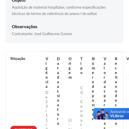
Objeto
Coleta de Lixo
Aquisição de material hospitalar, conforme especificações
técnicas do termo de referência do anexo I do edital.
Plantão Farmácias e Saúde
Observações
Coleta de exames laboratoriais
Contratante: José Guilherme Gomes
Trasporte rural
FAQ / Perguntas e Respostas Frequentes
Situação
V
D
O
T
N
V
R
V
i
a
ri
i
ú
a
e
g
t
g
p
m
l
c
ê
a
e
o
e
o
e
n
d
m
r
r
it
ci
a
o
d
a
a
a
d
a
o
C
s
e
s
u
D
G
si
p
p
d
e
-
n
a
a
e
2
C
a
rc
r
s
3
o
t
el
c
p
/
n
u
a
e
e
1
tr
r
s
l
s
1
LI
a
a
a
a
/
-
t
s