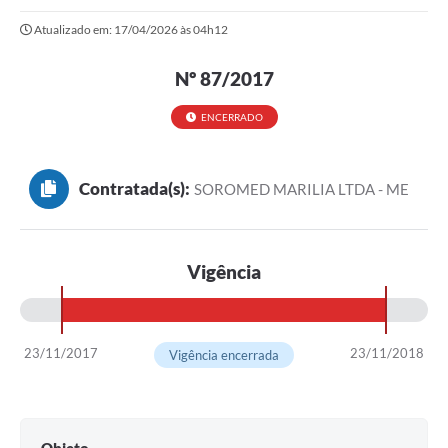
Atualizado em: 17/04/2026 às 04h12
Protocolo online
Diário Oficial
Nº 87/2017
Legislação
ENCERRADO
Ouvidoria
Contratada(s):
SOROMED MARILIA LTDA - ME
Conselhos
Editais
Vigência
Plano Diretor de Tecnologia da Informação
Telefones Úteis
Sites utilitarios
23/11/2017
23/11/2018
Vigência encerrada
Audiências Públicas
Plano de contratação anual/2026