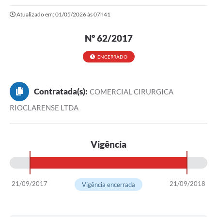
Atualizado em: 01/05/2026 às 07h41
Protocolo online
Diário Oficial
Nº 62/2017
Legislação
ENCERRADO
Ouvidoria
Contratada(s):
COMERCIAL CIRURGICA
Conselhos
RIOCLARENSE LTDA
Editais
Plano Diretor de Tecnologia da Informação
Vigência
Telefones Úteis
Sites utilitarios
21/09/2017
21/09/2018
Vigência encerrada
Audiências Públicas
Plano de contratação anual/2026