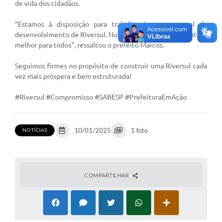
de vida dos cidadãos.
Coleta de Lixo
“Estamos à disposição para trabalhar juntos em prol do
Plantão Farmácias e Saúde
desenvolvimento de Riversul. Nosso foco é garantir um futuro
melhor para todos”, ressaltou o prefeito Marcos.
Coleta de exames laboratoriais
Seguimos firmes no propósito de construir uma Riversul cada
Trasporte rural
vez mais próspera e bem estruturada!
FAQ / Perguntas e Respostas Frequentes
#Riversul #Compromisso #SABESP #PrefeituraEmAção
10/01/2025
1 foto
NOTÍCIAS
COMPARTILHAR