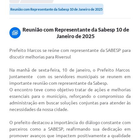
Reunião com Representante da Sabesp 10 de Janeiro de 2025
Protocolo online
Diário Oficial
Reunião com Representante da Sabesp 10 de
Legislação
Janeiro de 2025
Ouvidoria
Prefeito Marcos se reúne com representante da SABESP para
discutir melhorias para Riversul
Conselhos
Na manhã de sexta-feira, 10 de janeiro, o Prefeito Marcos
Editais
juntamente com os servidores municipais se reunem em
importante reunião com representante da Sabesp.
Plano Diretor de Tecnologia da Informação
O encontro teve como objetivo tratar de ações e melhorias
essenciais para o município, reforçando o compromisso da
Telefones Úteis
administração em buscar soluções conjuntas para atender às
Sites utilitarios
necessidades da nossa cidade.
Audiências Públicas
O prefeito destacou a importância do diálogo constante com
parceiros como a SABESP, reafirmando sua dedicação em
Plano de contratação anual/2026
promover avanços que impactem positivamente a qualidade