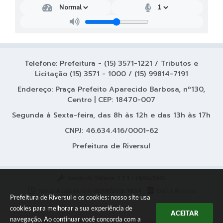
Coleta de Lixo
Plantão Farmácias e Saúde
Coleta de exames laboratoriais
Telefone: Prefeitura - (15) 3571-1221 / Tributos e
Trasporte rural
Licitação (15) 3571 - 1000 / (15) 99814-7191
FAQ / Perguntas e Respostas Frequentes
Endereço: Praça Prefeito Aparecido Barbosa, nº130,
Centro | CEP: 18470-007
Segunda à Sexta-feira, das 8h às 12h e das 13h às 17h
CNPJ: 46.634.416/0001-62
Prefeitura de Riversul
Versão do Sistema:
3.5.3 - 19/06/2026
Portal atualizado em:
05/08/2026 16:54
Dados Abertos
Prefeitura de Riversul e os cookies: nosso site usa
cookies para melhorar a sua experiência de
ACEITAR
navegação. Ao continuar você concorda com a
Copyright Instar - 2006-2026. Todos os direitos reservados -