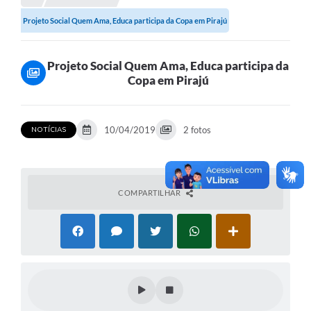
Projeto Social Quem Ama, Educa participa da Copa em Pirajú
Protocolo online
Diário Oficial
Projeto Social Quem Ama, Educa participa da
Legislação
Copa em Pirajú
Ouvidoria
10/04/2019
2 fotos
NOTÍCIAS
Conselhos
Editais
Plano Diretor de Tecnologia da Informação
COMPARTILHAR
Telefones Úteis
Sites utilitarios
Audiências Públicas
Plano de contratação anual/2026