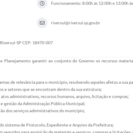
Funcionamento: 8:00h às 12:00h e 13:00h à
riversul@riversul.sp.gov.br
- Riversul-SP CEP: 18470-007
 Planejamento garantir ao conjunto do Governo os recursos materia
lemas de relevância para o município, resolvendo aqueles afetos a sua 
gãos e setores que se encontram dentro da sua estrutura;
 e atos administrativos, recursos humanos, arquivo, licitação e compras;
 e gestão da Administração Pública Municipal;
ão dos serviços administrativos do município;
do sistema de Protocolo, Expediente e Arquivo da Prefeitura;
 seguidos para aquisição de materiais e serviços, compras e licitações, 