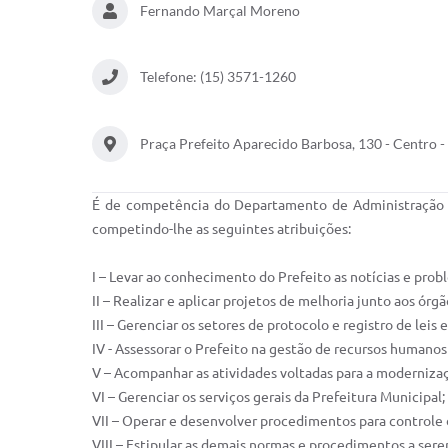
Fernando Marçal Moreno
Telefone: (15) 3571-1260
Praça Prefeito Aparecido Barbosa, 130 - Centro 
É de competência do Departamento de Administração e
competindo-lhe as seguintes atribuições:
I – Levar ao conhecimento do Prefeito as notícias e prob
II – Realizar e aplicar projetos de melhoria junto aos ór
III – Gerenciar os setores de protocolo e registro de leis
IV - Assessorar o Prefeito na gestão de recursos humanos
V – Acompanhar as atividades voltadas para a modernizaç
VI – Gerenciar os serviços gerais da Prefeitura Municipal;
VII – Operar e desenvolver procedimentos para controle 
VIII – Estipular as demais normas e procedimentos a serem