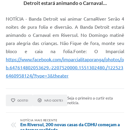
Detroit estará animando o Carnaval…
Coleta de Lixo
Plantão Farmácias e Saúde
NOTÍCIA - Banda Detroit vai animar CarnaRiver Serão 4
noites de pura folia e diversão. A Banda Detroit estará
Coleta de exames laboratoriais
animando o Carnaval em Riversul. No Domingo matinê
Trasporte rural
para alegria das crianças. Não Fique de fora, monte seu
FAQ / Perguntas e Respostas Frequentes
bloco e caia na folia.Fonte: O Imparcial
https://www.facebook.com/imparcialitaporanga/photos/p
b.647614802053629.-2207520000.1551302480./122523
6460958124/?type=3&theater
Seja o primeiro a curtir esta
GOSTEI
NÃO GOSTEI
notícia.
NOTÍCIA MAIS RECENTE
Em Riversul, 200 novas casas da CDHU começam a
se tornar realidade