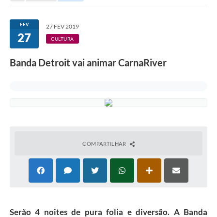
Protocolo online
FEV
27 FEV 2019
27
Diário Oficial
CULTURA
Legislação
Banda Detroit vai animar CarnaRiver
Ouvidoria
Conselhos
Editais
Plano Diretor de Tecnologia da Informação
COMPARTILHAR
Telefones Úteis
Sites utilitarios
Audiências Públicas
Plano de contratação anual/2026
Serão 4 noites de pura folia e diversão. A Banda