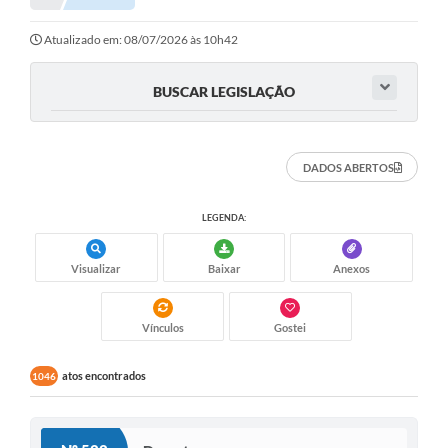
Protocolo online
Atualizado em: 08/07/2026 às 10h42
Diário Oficial
BUSCAR LEGISLAÇÃO
Legislação
Ouvidoria
DADOS ABERTOS
Conselhos
LEGENDA:
Editais
Plano Diretor de Tecnologia da Informação
Visualizar
Baixar
Anexos
Telefones Úteis
Vínculos
Gostei
Sites utilitarios
atos encontrados
1046
Audiências Públicas
Plano de contratação anual/2026