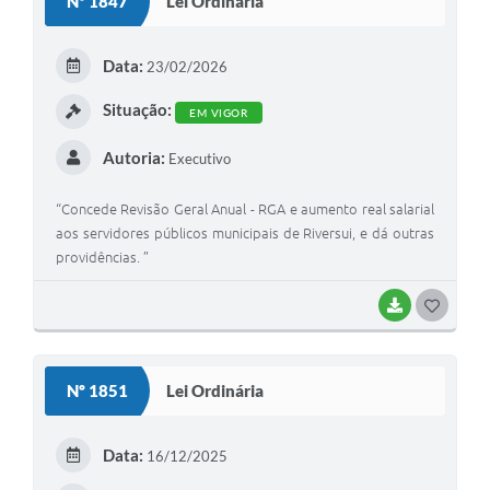
Nº 1847
Lei Ordinária
T
E
Data:
23/02/2026
I
Situação:
EM VIGOR
Autoria:
Executivo
“Concede Revisão Geral Anual - RGA e aumento real salarial
aos servidores públicos municipais de Riversui, e dá outras
providências. ”
BAIXAR
G
O
S
Nº 1851
Lei Ordinária
T
E
Data:
16/12/2025
I