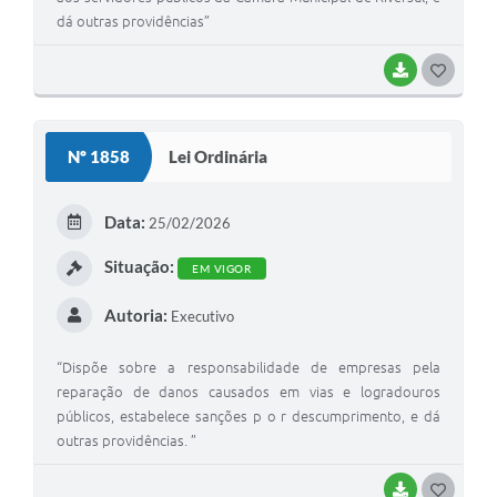
dá outras providências”
BAIXAR
G
O
S
Nº 1858
Lei Ordinária
T
E
Data:
25/02/2026
I
Situação:
EM VIGOR
Autoria:
Executivo
“Dispõe sobre a responsabilidade de empresas pela
reparação de danos causados em vias e logradouros
públicos, estabelece sanções p o r descumprimento, e dá
outras providências. ”
BAIXAR
G