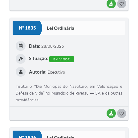
BAIXAR
G
O
S
Nº 1835
Lei Ordinária
T
E
Data:
28/08/2025
I
Situação:
EM VIGOR
Autoria:
Executivo
Institui o ‘‘Dia Municipal do Nascituro, em Valorização e
Defesa da Vida” no Município de Riversul — SP, e dá outras
providências.
BAIXAR
G
O
S
Nº 1836
Lei Ordinária