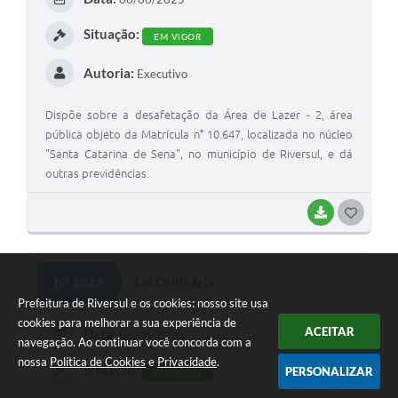
I
Situação:
EM VIGOR
Autoria:
Executivo
Dispõe sobre a desafetação da Área de Lazer - 2, área
pública objeto da Matrícula n° 10.647, localizada no núcleo
"Santa Catarina de Sena", no município de Riversul, e dá
outras previdências.
BAIXAR
G
O
S
Nº 1829
Lei Ordinária
T
Prefeitura de Riversul e os cookies: nosso site usa
cookies para melhorar a sua experiência de
E
ACEITAR
Data:
06/06/2025
navegação. Ao continuar você concorda com a
I
nossa
Política de Cookies
e
Privacidade
.
Situação:
PERSONALIZAR
EM VIGOR