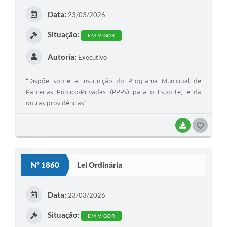
E
Data:
23/03/2026
I
Situação:
EM VIGOR
Autoria:
Executivo
“Dispõe sobre a instituição do Programa Municipal de
Parcerias Público-Privadas (PPPs) para o Esporte, e dá
outras providências”
BAIXAR
G
O
S
Nº 1860
Lei Ordinária
T
E
Data:
23/03/2026
I
Situação:
EM VIGOR