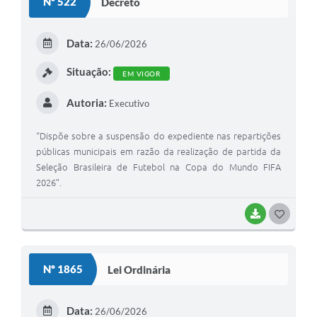
Nº 522
Decreto
Coleta de Lixo
Plantão Farmácias e Saúde
Data:
26/06/2026
Coleta de exames laboratoriais
Situação:
EM VIGOR
Trasporte rural
Autoria:
Executivo
FAQ / Perguntas e Respostas Frequentes
“Dispõe sobre a suspensão do expediente nas repartições
públicas municipais em razão da realização de partida da
Seleção Brasileira de Futebol na Copa do Mundo FIFA
2026”.
BAIXAR
G
O
S
Nº 1865
Lei Ordinária
T
E
Data:
26/06/2026