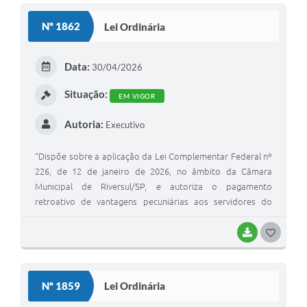
S
Nº 1862
Lei Ordinária
T
E
Data:
30/04/2026
I
Situação:
EM VIGOR
Autoria:
Executivo
“Dispõe sobre a aplicação da Lei Complementar Federal nº
226, de 12 de janeiro de 2026, no âmbito da Câmara
Municipal de Riversul/SP, e autoriza o pagamento
retroativo de vantagens pecuniárias aos servidores do
Poder Legislativo, define critérios de atualização monetária
e dá outras providências”.
BAIXAR
G
O
S
Nº 1859
Lei Ordinária
T