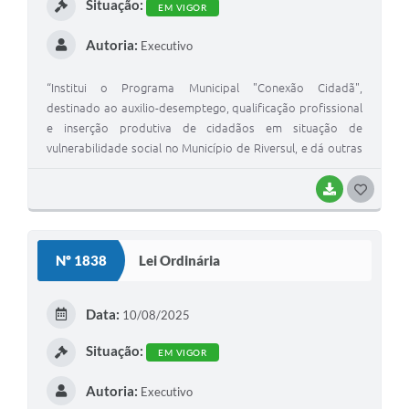
Situação:
EM VIGOR
Autoria:
Executivo
“Institui o Programa Municipal "Conexão Cidadã",
destinado ao auxilio-desemptego, qualificação profissional
e inserção produtiva de cidadãos em situação de
vulnerabilidade social no Município de Riversul, e dá outras
providências. ”
BAIXAR
G
O
S
Nº 1838
Lei Ordinária
T
E
Data:
10/08/2025
I
Situação:
EM VIGOR
Autoria:
Executivo