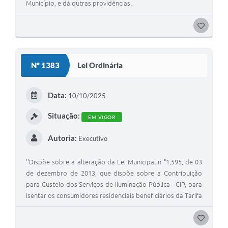
Município, e dá outras providências.
G
O
S
Nº 1383
Lei Ordinária
T
E
Data:
10/10/2025
I
Situação:
EM VIGOR
Autoria:
Executivo
''Dispõe sobre a alteração da Lei Municipal n °1,595, de 03
de dezembro de 2013, que dispõe sobre a Contribuição
para Custeio dos Serviços de Iluminação Pública - CIP, para
isentar os consumidores residenciais beneficiários da Tarifa
Social de Energia Elétrica e atualizar os valores da
contribuição conforme classe de consumo, e dá outras
G