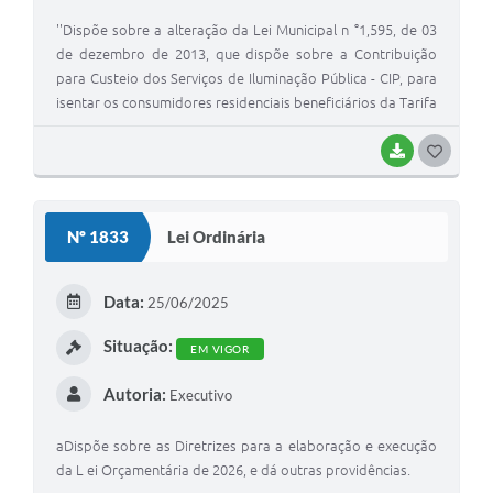
''Dispõe sobre a alteração da Lei Municipal n °1,595, de 03
de dezembro de 2013, que dispõe sobre a Contribuição
para Custeio dos Serviços de Iluminação Pública - CIP, para
isentar os consumidores residenciais beneficiários da Tarifa
Social de Energia Elétrica e atualizar os valores da
contribuição conforme classe de consumo, e dá outras
BAIXAR
G
providências, ”
O
S
Nº 1833
Lei Ordinária
T
E
Data:
25/06/2025
I
Situação:
EM VIGOR
Autoria:
Executivo
aDispõe sobre as Diretrizes para a elaboração e execução
da L ei Orçamentária de 2026, e dá outras providências.