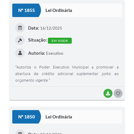
S
Nº 1855
Lei Ordinária
T
E
Data:
16/12/2025
I
Situação:
EM VIGOR
Autoria:
Executivo
“Autoriza o Poder Executivo Municipal a promover a
abertura de crédito adicional suplementar junto ao
orçamento vigente.”
BAIXAR
G
O
S
Nº 1850
Lei Ordinária
T
E