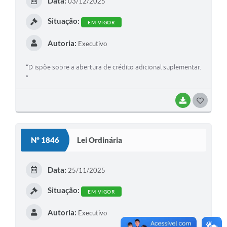
Data:
03/12/2025
I
Situação:
EM VIGOR
Autoria:
Executivo
“D ispõe sobre a abertura de crédito adicional suplementar.
”
BAIXAR
G
O
S
Nº 1846
Lei Ordinária
T
E
Data:
25/11/2025
I
Situação:
EM VIGOR
Autoria:
Executivo