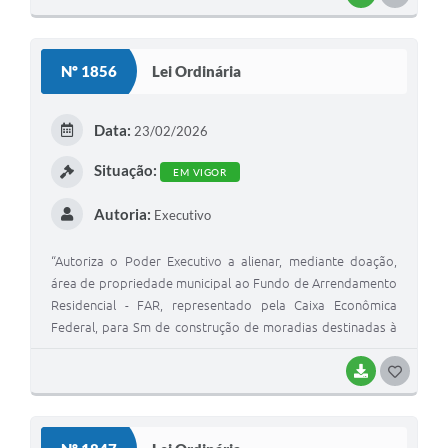
O
S
Nº 1856
Lei Ordinária
T
E
Data:
23/02/2026
I
Situação:
EM VIGOR
Autoria:
Executivo
“Autoriza o Poder Executivo a alienar, mediante doação,
área de propriedade municipal ao Fundo de Arrendamento
Residencial - FAR, representado pela Caixa Econômica
Federal, para Sm de construção de moradias destinadas à
alienação no âmbito do Programa Mmha Casa Minha Vida -
PMCMV, e dá outras providências. ”
BAIXAR
G
O
S