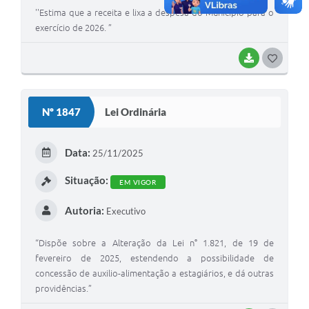
''Estima que a receita e lixa a despesa do Município para o
exercício de 2026. ”
BAIXAR
G
O
S
Nº 1847
Lei Ordinária
T
E
Data:
25/11/2025
I
Situação:
EM VIGOR
Autoria:
Executivo
“Dispõe sobre a Alteração da Lei n° 1.821, de 19 de
fevereiro de 2025, estendendo a possibilidade de
concessão de auxilio-alimentação a estagiários, e dá outras
providências.”