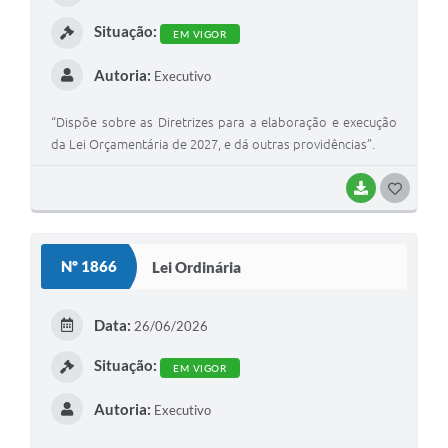
I
Situação:
EM VIGOR
Autoria:
Executivo
“Dispõe sobre as Diretrizes para a elaboração e execução
da Lei Orçamentária de 2027, e dá outras providências”.
BAIXAR
G
O
S
Nº 1866
Lei Ordinária
T
E
Data:
26/06/2026
I
Situação:
EM VIGOR
Autoria:
Executivo