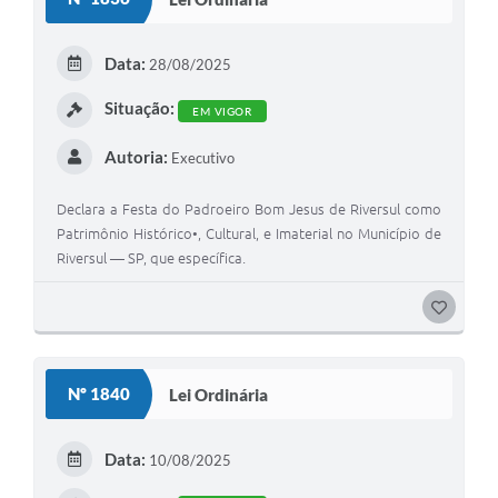
T
E
Data:
28/08/2025
I
Situação:
EM VIGOR
Autoria:
Executivo
Declara a Festa do Padroeiro Bom Jesus de Riversul como
Patrimônio Histórico•, Cultural, e Imaterial no Município de
Riversul — SP, que específica.
G
O
S
Nº 1840
Lei Ordinária
T
E
Data:
10/08/2025
I