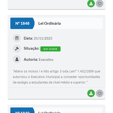
BAIXAR
G
O
S
Nº 1848
Lei Ordinária
T
E
Data:
25/11/2025
I
Situação:
EM VIGOR
Autoria:
Executivo
“Altera os incisos I e IIdo artigo 3 oda Lein° 1.452/2009 que
autorizou o Executivo Municipal a conceder oportunidades
de estágio a estudantes de nível médio e superior. ”
BAIXAR
G
O
S
Nº 1849