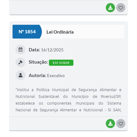
BAIXAR
G
O
S
Nº 1854
Lei Ordinária
T
E
Data:
16/12/2025
I
Situação:
EM VIGOR
Autoria:
Executivo
“Institui a Política Municipal de Segurança Alimentar e
Nutricional Sustentável do Município de Riversul/SP,
estabelece os componentes municipais do Sistema
Nacional de Segurança Alimentar e Nutricional - SI SAN,
criado pela L ei Federal n° 11.346, de 15 de setembro de
2006, bem como define os parâmetros para elaboração e
BAIXAR
G
implementação do Plano Municipal de Segurança Alimentar
O
e Nutricional Sustentável''.