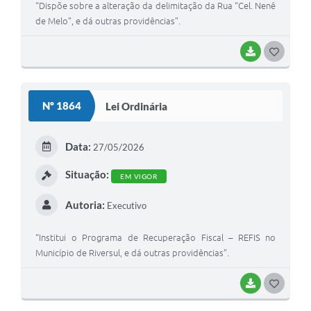
“Dispõe sobre a alteração da delimitação da Rua “Cel. Nenê
de Melo”, e dá outras providências”.
BAIXAR
G
O
S
Nº 1864
Lei Ordinária
T
E
Data:
27/05/2026
I
Situação:
EM VIGOR
Autoria:
Executivo
“Institui o Programa de Recuperação Fiscal – REFIS no
Município de Riversul, e dá outras providências”.
BAIXAR
G
O