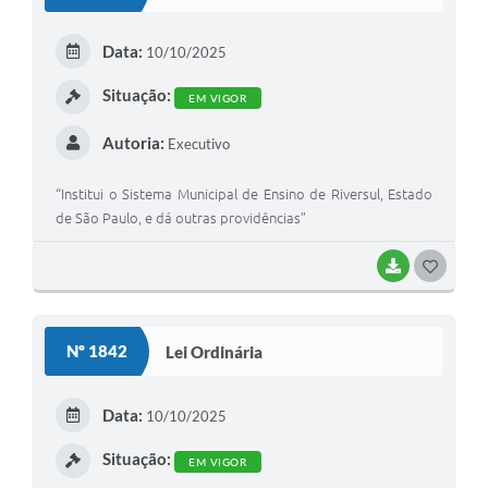
T
E
Data:
10/10/2025
I
Situação:
EM VIGOR
Autoria:
Executivo
“Institui o Sistema Municipal de Ensino de Riversul, Estado
de São Paulo, e dá outras providências”
BAIXAR
G
O
S
Nº 1842
Lei Ordinária
T
E
Data:
10/10/2025
I
Situação:
EM VIGOR