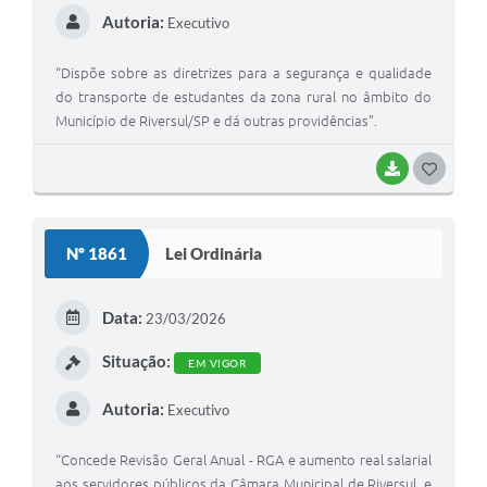
Autoria:
Executivo
“Dispõe sobre as diretrizes para a segurança e qualidade
do transporte de estudantes da zona rural no âmbito do
Município de Riversul/SP e dá outras providências”.
BAIXAR
G
O
S
Nº 1861
Lei Ordinária
T
E
Data:
23/03/2026
I
Situação:
EM VIGOR
Autoria:
Executivo
“Concede Revisão Geral Anual - RGA e aumento real salarial
aos servidores públicos da Câmara Municipal de Riversul, e