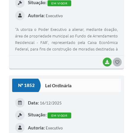
Situação:
EM VIGOR
Autoria:
Executivo
“A utoriza o Poder Executivo a alienar, mediante doação,
área de propriedade municipal ao Fundo de Arrendamento
Residencial - FAR', representado pela Caixa Econômica
Federal, para fins de construção de moradias destinadas à
alienação no âmbito do Programa Minha Casa Minha Vida -
PMCMV, e dá outras providências. ”
BAIXAR
G
O
S
Nº 1852
Lei Ordinária
T
E
Data:
16/12/2025
I
Situação:
EM VIGOR
Autoria:
Executivo