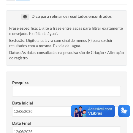
Protocolo online
Dica para refinar os resultados encontrados
Diário Oficial
Frase específica:
Digite a frase entre aspas para filtrar exatamente
Legislação
o desejado. Ex: "dia da água".
Exclusão:
Digite a palavra com sinal de menos (-) para excluir
Ouvidoria
resultados com a mesma. Ex: dia da -agua.
Datas:
As datas consultadas na pesquisa são de Criação / Alteração
Conselhos
do registro.
Editais
Plano Diretor de Tecnologia da Informação
Pesquisa
Telefones Úteis
Data Inicial
Sites utilitarios
Audiências Públicas
Data Final
Plano de contratação anual/2026