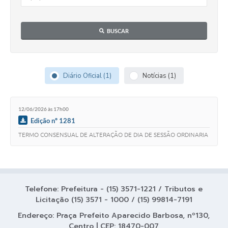
Coleta de Lixo
Plantão Farmácias e Saúde
BUSCAR
Coleta de exames laboratoriais
Trasporte rural
Diário Oficial (1)
Notícias (1)
FAQ / Perguntas e Respostas Frequentes
12/06/2026 às 17h00
Edição nº 1281
TERMO CONSENSUAL DE ALTERAÇÃO DE DIA DE SESSÃO ORDINARIA
Telefone: Prefeitura - (15) 3571-1221 / Tributos e
Licitação (15) 3571 - 1000 / (15) 99814-7191
Endereço: Praça Prefeito Aparecido Barbosa, nº130,
Centro | CEP: 18470-007