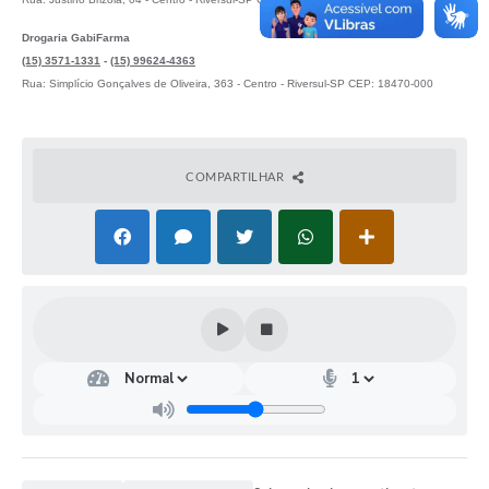
Coleta de Lixo
Drogaria GabiFarma
Plantão Farmácias e Saúde
(15) 3571-1331
-
(15) 99624-4363
Rua: Simplício Gonçalves de Oliveira, 363 - Centro - Riversul-SP CEP: 18470-000
Coleta de exames laboratoriais
Trasporte rural
COMPARTILHAR
FAQ / Perguntas e Respostas Frequentes