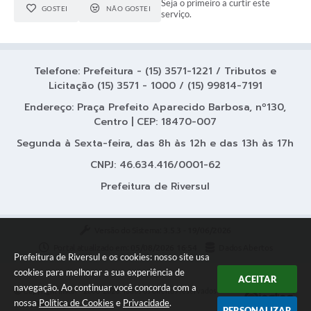
Seja o primeiro a curtir este
GOSTEI
NÃO GOSTEI
serviço.
Telefone: Prefeitura - (15) 3571-1221 / Tributos e
Licitação (15) 3571 - 1000 / (15) 99814-7191
Endereço: Praça Prefeito Aparecido Barbosa, nº130,
Centro | CEP: 18470-007
Segunda à Sexta-feira, das 8h às 12h e das 13h às 17h
CNPJ: 46.634.416/0001-62
Prefeitura de Riversul
Versão do Sistema:
3.5.3 - 19/06/2026
Portal atualizado em:
05/08/2026 16:54
Dados Abertos
Prefeitura de Riversul e os cookies: nosso site usa
cookies para melhorar a sua experiência de
ACEITAR
navegação. Ao continuar você concorda com a
Copyright Instar - 2006-2026. Todos os direitos reservados -
nossa
Política de Cookies
e
Privacidade
.
Instar Tecnologia
PERSONALIZAR