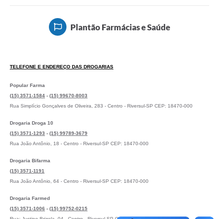
Protocolo online
Plantão Farmácias e Saúde
Diário Oficial
Legislação
TELEFONE E ENDEREÇO DAS DROGARIAS
Ouvidoria
Popular Farma
Conselhos
(15) 3571-1584
-
(15) 99670-8003
Rua Simplício Gonçalves de Oliveira, 283 - Centro - Riversul-SP CEP: 18470-000
Editais
Drogaria Droga 10
Plano Diretor de Tecnologia da Informação
(15) 3571-1293
-
(15) 99789-3679
Rua João Antônio, 18 - Centro - Riversul-SP CEP: 18470-000
Telefones Úteis
Drogaria Bifarma
Sites utilitarios
(15) 3571-1191
Rua João Antônio, 64 - Centro - Riversul-SP CEP: 18470-000
Audiências Públicas
Drogaria Farmed
Plano de contratação anual/2026
(15) 3571-1006
-
(15) 99752-0215
Rua: Justino Brizola, 04 - Centro - Riversul-SP CEP: 18470-000