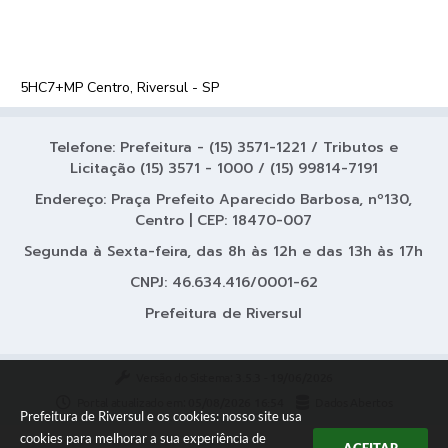
5HC7+MP Centro, Riversul - SP
Telefone: Prefeitura - (15) 3571-1221 / Tributos e
Licitação (15) 3571 - 1000 / (15) 99814-7191
Endereço: Praça Prefeito Aparecido Barbosa, nº130,
Centro | CEP: 18470-007
Segunda à Sexta-feira, das 8h às 12h e das 13h às 17h
CNPJ: 46.634.416/0001-62
Prefeitura de Riversul
Versão do Sistema:
3.5.3 - 19/06/2026
Portal atualizado em:
05/08/2026 16:54
Dados Abertos
Prefeitura de Riversul e os cookies: nosso site usa
cookies para melhorar a sua experiência de