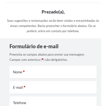
Protocolo online
Prezado(a),
Diário Oficial
Suas sugestões e reclamações serão bem-vindas e encaminhadas às
áreas competentes. Basta preencher o formulário abaixo. Ou se
Legislação
preferir, entre em contato por telefone.
Ouvidoria
Conselhos
Formulário de e-mail
Editais
Preencha os campos abaixo para enviar sua mensagem.
Campos com asterisco (
) são obrigatórios.
Plano Diretor de Tecnologia da Informação
Nome
Telefones Úteis
Sites utilitarios
E-mail
Audiências Públicas
Plano de contratação anual/2026
Telefone