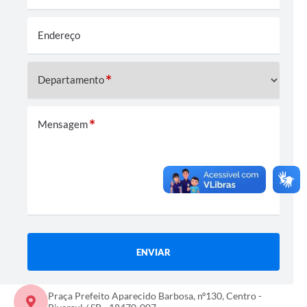
Coleta de Lixo
Endereço
Plantão Farmácias e Saúde
Coleta de exames laboratoriais
Departamento
Trasporte rural
FAQ / Perguntas e Respostas Frequentes
Mensagem
ENVIAR
Praça Prefeito Aparecido Barbosa, nº130, Centro -