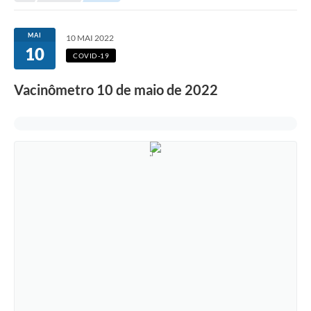
Protocolo online
MAI
10 MAI 2022
10
Diário Oficial
COVID-19
Legislação
Vacinômetro 10 de maio de 2022
Ouvidoria
Conselhos
Editais
Plano Diretor de Tecnologia da Informação
Telefones Úteis
Sites utilitarios
Audiências Públicas
Plano de contratação anual/2026