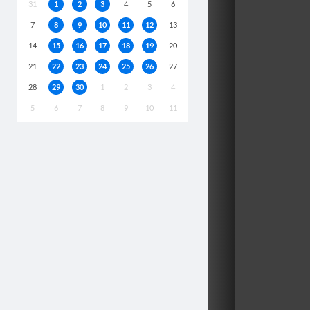
31
1
2
3
4
5
6
7
8
9
10
11
12
13
14
15
16
17
18
19
20
21
22
23
24
25
26
27
28
29
30
1
2
3
4
5
6
7
8
9
10
11