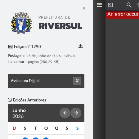
T
F
o
i
An error occur
g
n
g
d
l
e
S
i
d
Edição nº 1290
e
b
Postagem:
25 de junho de 2026 - 16h48
a
r
Tamanho:
1 página (280,29 KB)
Assinatura Digital
Edições Anteriores
Junho
2026
D
S
T
Q
Q
S
S