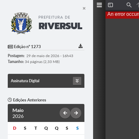
T
F
o
i
An error occur
g
n
g
d
l
e
S
i
d
Edição nº 1273
e
b
Postagem:
29 de maio de 2026 - 16h43
a
r
Tamanho:
34 páginas (2,33 MB)
Assinatura Digital
Edições Anteriores
Maio
2026
D
S
T
Q
Q
S
S