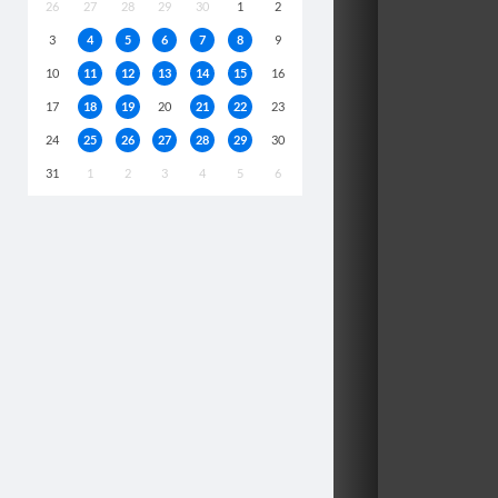
26
27
28
29
30
1
2
3
4
5
6
7
8
9
10
11
12
13
14
15
16
17
18
19
20
21
22
23
24
25
26
27
28
29
30
31
1
2
3
4
5
6