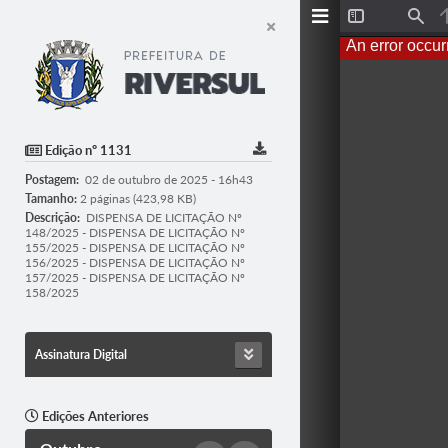
T
F
o
i
An error occur
g
n
g
d
l
e
S
i
d
Edição nº 1131
e
b
Postagem:
02 de outubro de 2025 - 16h43
a
r
Tamanho:
2 páginas (423,98 KB)
Descrição:
DISPENSA DE LICITAÇÃO Nº
148/2025 - DISPENSA DE LICITAÇÃO Nº
155/2025 - DISPENSA DE LICITAÇÃO Nº
156/2025 - DISPENSA DE LICITAÇÃO Nº
157/2025 - DISPENSA DE LICITAÇÃO Nº
158/2025
Assinatura Digital
Edições Anteriores