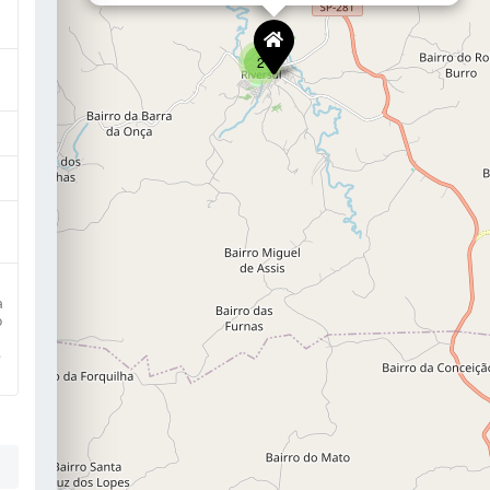
2
a
o
e