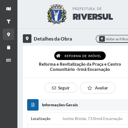
+
Ver mapa
−
Filtrar Obras
Detalhes da Obra
Detalhes da Obra
Voltar ao Filtr
Relatório de Obras
REFORMA DE IMÓVEL
Boletim informativo
Reforma e Revitalização da Praça e Centro
Comunitário -Irmã Encarnação
Seguir
Avaliar
Informações Gerais
Localização
Justino Brizola, 733Irmã Encarnação