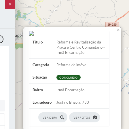
✕
×
o
Título
Reforma e Revitalização da
Praça e Centro Comunitário -
Irmã Encarnação
Categoria
Reforma de imóvel
Situação
CONCLUÍDO
Bairro
Irmã Encarnação
Logradouro
Justino Brizola, 733
VER OBRA
VER FOTOS