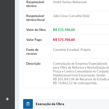
Responsável
André Santos Nakasone
técnico
Responsável
Júlio César Carvalho Diniz
técnico fiscal
Valor da Obra
R$ 575.706,60
Valor Pago
R$ 575.706,60
Fonte de
Convênio Estadual, Próprio
recurso
Descrição
Contratação de Empresa Especializada
para Obra de Reforma e Revitalização d
Praça e Centro Comunitário no Conjunt
Habitacional Irmã Encarnação. Sendo:
R$ 501.841.08 de Recursos do Estado 
R$ 73.865,52 de contrapartida.
Aumentar textos
Execução da Obra