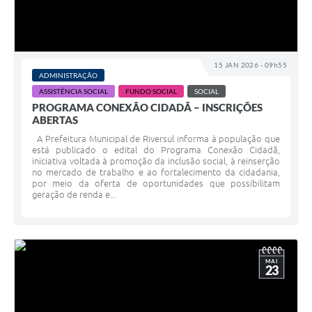
15 JAN 2026 - 09h55
ADMINISTRAÇÃO
ASSISTÊNCIA SOCIAL
FUNDO SOCIAL
SOCIAL
PROGRAMA CONEXÃO CIDADÃ – INSCRIÇÕES
ABERTAS
A Prefeitura Municipal de Riversul informa à população que
está publicado o edital do Programa Conexão Cidadã,
iniciativa voltada à promoção da inclusão social, à reinserção
no mercado de trabalho e ao fortalecimento da cidadania,
por meio da oferta de oportunidades que possibilitam
geração de renda e...
MAI
23