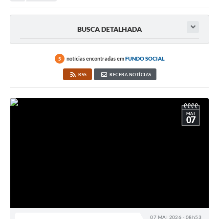
Protocolo online
BUSCA DETALHADA
Diário Oficial
Legislação
notícias encontradas em
FUNDO SOCIAL
5
Ouvidoria
RSS
RECEBA NOTÍCIAS
Conselhos
Editais
MAI
07
Plano Diretor de Tecnologia da Informação
Telefones Úteis
Sites utilitarios
Audiências Públicas
Plano de contratação anual/2026
07 MAI 2026 - 08h53