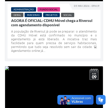
05 MAI 2026 - 09h19
ADMINISTRAÇÃO
FUNDO SOCIAL
GERAL
PARCERIAS
PROJETOS
SOCIAL
AGORA É OFICIAL: CDHU Móvel chega a Riversul
com agendamento disponível
A população de Riversul já pode se preparar: o atendimento
da CDHU Móvel está confirmado no município e o
agendamento já está liberado. A iniciativa traz mais
facilidade para quem precisa de serviços habitacionais,
permitindo que tudo seja resolvido sem sair da cidade. 💻
Agendamento online já...
ABR
09