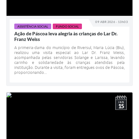
09 ABR 2026 - 13h03
ASSISTÊNCIA SOCIAL
FUNDO SOCIAL
Ação de Páscoa leva alegria às crianças do Lar Dr.
Franz Weiss
A primeira-dama do município de Riversul, Maria Lúcia (Biu),
realizou uma visita especial ao Lar Dr. Franz Weiss,
acompanhada pelas servidoras Solange e Larissa, levando
carinho e solidariedade às crianças atendidas pela
instituição. Durante a visita, foram entregues ovos de Páscoa,
proporcionando...
JAN
15