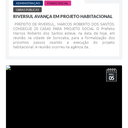
ADMINISTRAÇÃO
FUNDO SOCIAL
Coleta de Lixo
OBRAS PÚBLICAS
Plantão Farmácias e Saúde
RIVERSUL AVANÇA EM PROJETO HABITACIONAL
PREFEITO DE RIVERSUL, MARCOS ROBERTO DOS SANTOS,
Coleta de exames laboratoriais
CONSEGUE 20 CASAS PARA PROJETO SOCIAL O Prefeito
Marcos Roberto dos Santos esteve, na data de hoje, em
reunião na cidade de Sorocaba, para a formalização dos
Trasporte rural
próximos passos visando a execução do projeto
habitacional. A reunião ocorreu na agência da...
FAQ / Perguntas e Respostas Frequentes
MAI
05