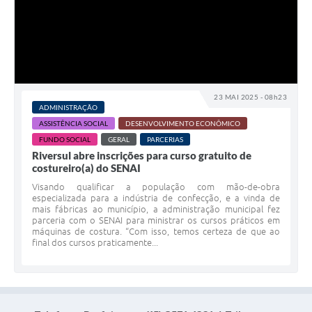
23 MAI 2025 - 08h23
ADMINISTRAÇÃO
ASSISTÊNCIA SOCIAL
DESENVOLVIMENTO ECONÔMICO
FUNDO SOCIAL
GERAL
PARCERIAS
Riversul abre inscrições para curso gratuito de
costureiro(a) do SENAI
Visando qualificar a população com mão-de-obra
especializada para a indústria de confecção, e a vinda de
mais fábricas ao município, a administração municipal fez
parceria com o SENAI para ministrar os cursos práticos em
máquinas de costura. “Com isso, temos certeza de que ao
final dos cursos praticamente...