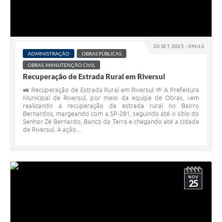
30 SET 2025 - 09h16
ADMINISTRAÇÃO
OBRAS PÚBLICAS
OBRAS, MANUTENÇÃO CIVIL
Recuperação de Estrada Rural em Riversul
🚜 Recuperação de Estrada Rural em Riversul 🌱 A Prefeitura
Municipal de Riversul, por meio da equipe de Obras, vem
realizando a recuperação da estrada rural no Bairro
Bernardos, margeando com a SP-281, seguindo até o sítio do
Senhor Zé Bernardo, Banco da Terra e chegando até a cidade
de Riversul. A ação...
NOV
25