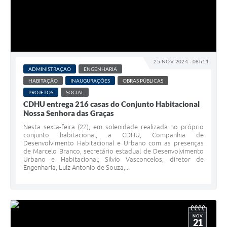
25 NOV 2024 - 08h11
ADMINISTRAÇÃO
ENGENHARIA
HABITAÇÃO
INAUGURAÇÕES
OBRAS PÚBLICAS
PROJETOS
SOCIAL
CDHU entrega 216 casas do Conjunto Habitacional
Nossa Senhora das Graças
Nesta sexta-feira (22), em solenidade realizada no próprio
conjunto habitacional, a CDHU, Companhia de
Desenvolvimento Habitacional e Urbano com as presenças
de Marcelo Branco, secretário estadual de Desenvolvimento
Urbano e Habitacional; Silvio Vasconcelos, diretor de
Engenharia; Luiz Antonio de Souza,...
NOV
21