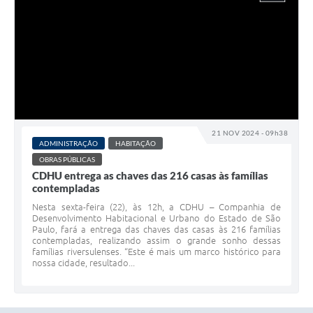
21 NOV 2024 - 09h38
ADMINISTRAÇÃO
HABITAÇÃO
OBRAS PÚBLICAS
CDHU entrega as chaves das 216 casas às famílias
contempladas
Nesta sexta-feira (22), às 12h, a CDHU – Companhia de
Desenvolvimento Habitacional e Urbano do Estado de São
Paulo, fará a entrega das chaves das casas às 216 famílias
contempladas, realizando assim o grande sonho dessas
famílias riversulenses. “Este é mais um marco histórico para
nossa cidade, resultado...