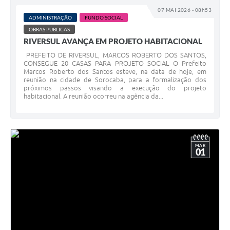
07 MAI 2026 - 08h53
ADMINISTRAÇÃO
FUNDO SOCIAL
OBRAS PÚBLICAS
RIVERSUL AVANÇA EM PROJETO HABITACIONAL
PREFEITO DE RIVERSUL, MARCOS ROBERTO DOS SANTOS,
CONSEGUE 20 CASAS PARA PROJETO SOCIAL O Prefeito
Marcos Roberto dos Santos esteve, na data de hoje, em
reunião na cidade de Sorocaba, para a formalização dos
próximos passos visando a execução do projeto
habitacional. A reunião ocorreu na agência da...
MAR
01