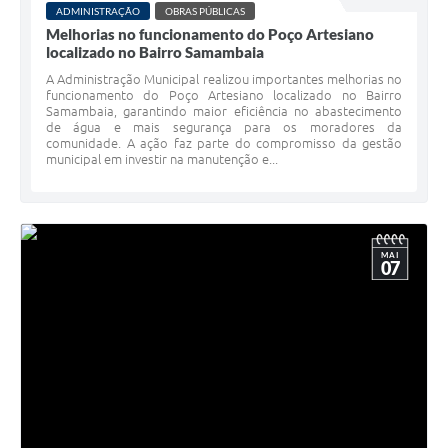
ADMINISTRAÇÃO
OBRAS PÚBLICAS
Coleta de Lixo
Melhorias no funcionamento do Poço Artesiano
localizado no Bairro Samambaia
Plantão Farmácias e Saúde
A Administração Municipal realizou importantes melhorias no
Coleta de exames laboratoriais
funcionamento do Poço Artesiano localizado no Bairro
Samambaia, garantindo maior eficiência no abastecimento
de água e mais segurança para os moradores da
Trasporte rural
comunidade. A ação faz parte do compromisso da gestão
municipal em investir na manutenção e...
FAQ / Perguntas e Respostas Frequentes
MAI
07