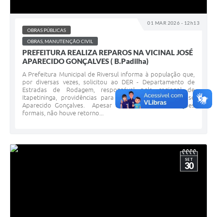
01 MAR 2026 - 12h13
OBRAS PÚBLICAS
OBRAS, MANUTENÇÃO CIVIL
PREFEITURA REALIZA REPAROS NA VICINAL JOSÉ
APARECIDO GONÇALVES ( B.Padilha)
A Prefeitura Municipal de Riversul informa à população que,
por diversas vezes, solicitou ao DER - Departamento de
Estradas de Rodagem, responsável pela regional de
Itapetininga, providências para o reparo da Vicinal José
Aparecido Gonçalves. Apesar das reiteradas solicitações
formais, não houve retorno...
SET
30