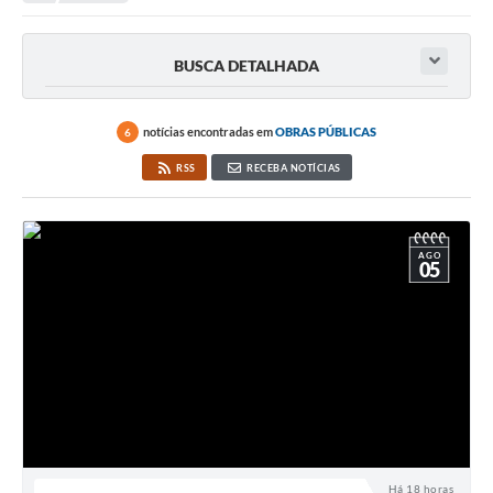
Protocolo online
BUSCA DETALHADA
Diário Oficial
Legislação
notícias encontradas em
OBRAS PÚBLICAS
6
Ouvidoria
RSS
RECEBA NOTÍCIAS
Conselhos
Editais
AGO
05
Plano Diretor de Tecnologia da Informação
Telefones Úteis
Sites utilitarios
Audiências Públicas
Plano de contratação anual/2026
Há 18 horas