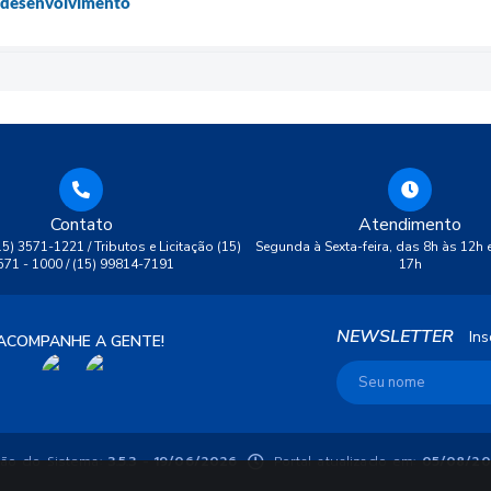
o desenvolvimento
Contato
Atendimento
(15) 3571-1221 / Tributos e Licitação (15)
Segunda à Sexta-feira, das 8h às 12h 
571 - 1000 / (15) 99814-7191
17h
NEWSLETTER
Ins
ACOMPANHE A GENTE!
ão do Sistema:
3.5.3 - 19/06/2026
Portal atualizado em:
05/08/20