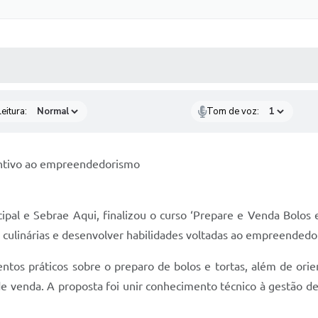
 MÍDIAS
RECEBA NOTÍCIAS
eitura:
Tom de voz:
centivo ao empreendedorismo
pal e Sebrae Aqui, finalizou o curso ‘Prepare e Venda Bolos e
 culinárias e desenvolver habilidades voltadas ao empreendedor
ntos práticos sobre o preparo de bolos e tortas, além de orie
 de venda. A proposta foi unir conhecimento técnico à gestão d