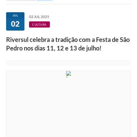
Protocolo online
JUL
02 JUL 2025
02
Diário Oficial
CULTURA
Legislação
Riversul celebra a tradição com a Festa de São
Ouvidoria
Pedro nos dias 11, 12 e 13 de julho!
Conselhos
Editais
Plano Diretor de Tecnologia da Informação
Telefones Úteis
Sites utilitarios
Audiências Públicas
Plano de contratação anual/2026