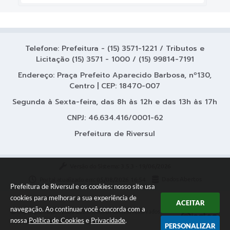
Telefone: Prefeitura - (15) 3571-1221 / Tributos e
Licitação (15) 3571 - 1000 / (15) 99814-7191
Endereço: Praça Prefeito Aparecido Barbosa, nº130,
Centro | CEP: 18470-007
Segunda à Sexta-feira, das 8h às 12h e das 13h às 17h
CNPJ: 46.634.416/0001-62
Prefeitura de Riversul
Versão do Sistema:
3.5.3 - 19/06/2026
Portal atualizado em:
05/08/2026 16:54
Dados Abertos
Prefeitura de Riversul e os cookies: nosso site usa
cookies para melhorar a sua experiência de
ACEITAR
navegação. Ao continuar você concorda com a
Copyright Instar - 2006-2026. Todos os direitos reservados -
nossa
Política de Cookies
e
Privacidade
.
Instar Tecnologia
PERSONALIZAR