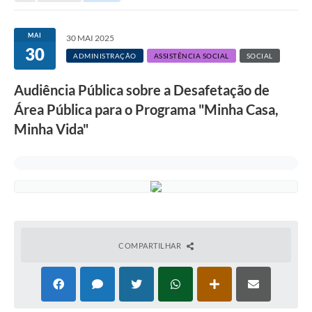
Protocolo online
MAI
30 MAI 2025
30
Diário Oficial
ADMINISTRAÇÃO
ASSISTÊNCIA SOCIAL
SOCIAL
Legislação
Audiência Pública sobre a Desafetação de
Ouvidoria
Área Pública para o Programa "Minha Casa,
Minha Vida"
Conselhos
Editais
Plano Diretor de Tecnologia da Informação
Telefones Úteis
Sites utilitarios
COMPARTILHAR
Audiências Públicas
Plano de contratação anual/2026