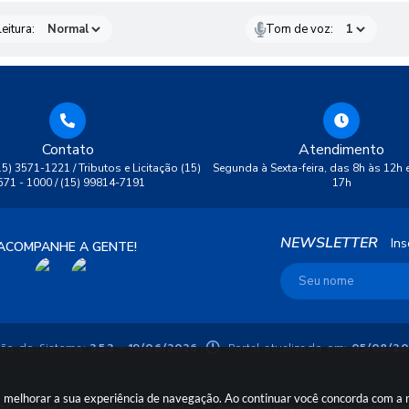
eitura:
Tom de voz:
Contato
Atendimento
(15) 3571-1221 / Tributos e Licitação (15)
Segunda à Sexta-feira, das 8h às 12h 
571 - 1000 / (15) 99814-7191
17h
NEWSLETTER
Ins
ACOMPANHE A GENTE!
ão do Sistema:
3.5.3 - 19/06/2026
Portal atualizado em:
05/08/20
ara melhorar a sua experiência de navegação. Ao continuar você concorda com a
 Copyright Instar - 2006- 2026. Todos os direitos reservados -
Instar Tecnolog