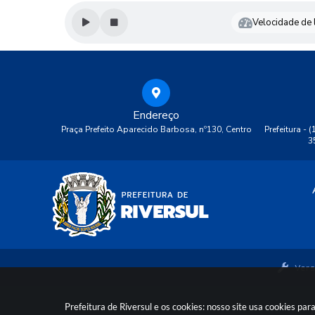
p
a
Velocidade de l
rt
a
m
e
n
t
o
Endereço
d
e
Praça Prefeito Aparecido Barbosa, nº130, Centro
Prefeitura - 
E
3
d
u
c
a
ç
ã
o
M
ar
Vers
ta
M
ar
ia
Prefeitura de Riversul e os cookies: nosso site usa cookies p
d
©