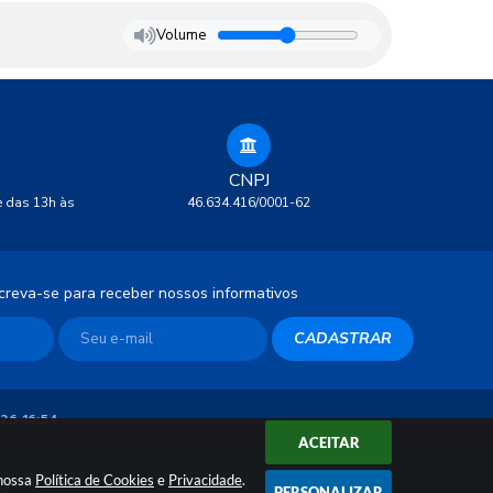
Volume
CNPJ
e das 13h às
46.634.416/0001-62
creva-se para receber nossos informativos
CADASTRAR
26 16:54
ACEITAR
 nossa
Política de Cookies
e
Privacidade
.
ia
PERSONALIZAR