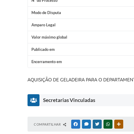
Nº do Processo
Modo de Disputa
Amparo Legal
Valor máximo global
Publicado em
Encerramento em
AQUISIÇÃO DE GELADEIRA PARA O DEPARTAMEN
Secretarias Vinculadas
D
COMPARTILHAR
FACEBOOK
MESSENGER
TWITTER
WHATSAPP
OUTRAS
e