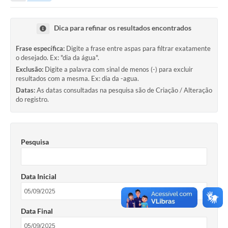
Protocolo online
Dica para refinar os resultados encontrados
Diário Oficial
Frase específica:
Digite a frase entre aspas para filtrar exatamente
Legislação
o desejado. Ex: "dia da água".
Exclusão:
Digite a palavra com sinal de menos (-) para excluir
Ouvidoria
resultados com a mesma. Ex: dia da -agua.
Datas:
As datas consultadas na pesquisa são de Criação / Alteração
Conselhos
do registro.
Editais
Plano Diretor de Tecnologia da Informação
Pesquisa
Telefones Úteis
Data Inicial
Sites utilitarios
Audiências Públicas
Data Final
Plano de contratação anual/2026