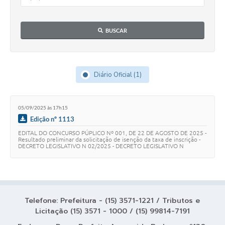
Coleta de Lixo
Plantão Farmácias e Saúde
BUSCAR
Coleta de exames laboratoriais
Trasporte rural
Diário Oficial (1)
FAQ / Perguntas e Respostas Frequentes
05/09/2025 às 17h15
Edição nº 1113
EDITAL DO CONCURSO PÚPLICO Nº 001, DE 22 DE AGOSTO DE 2025 -
Resultado preliminar da solicitação de isenção da taxa de inscrição -
DECRETO LEGISLATIVO N 02/2025 - DECRETO LEGISLATIVO N
02/2025 - EXTRATO DE ADITIVO DE ALT…
Telefone: Prefeitura - (15) 3571-1221 / Tributos e
Licitação (15) 3571 - 1000 / (15) 99814-7191