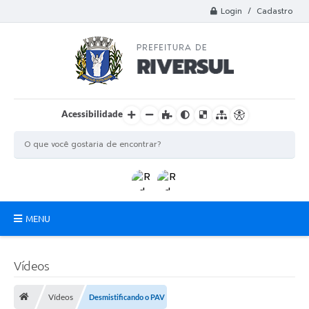
Login / Cadastro
Acessibilidade
MENU
Municipio
Vídeos
A Prefeitura
Vídeos
Desmistificando o PAV
Departamentos